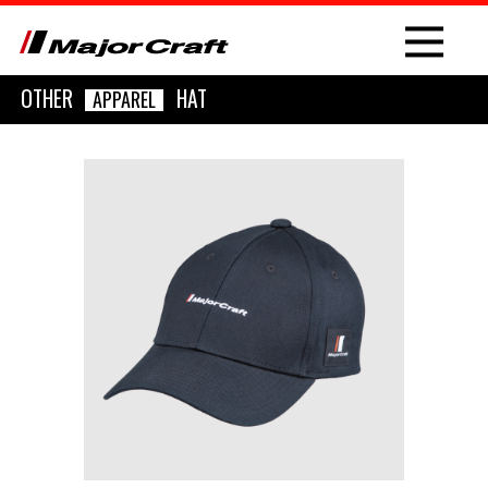
OTHER
HAT
APPAREL
NEW
PRODUCT
ROD
LURE
OTHER