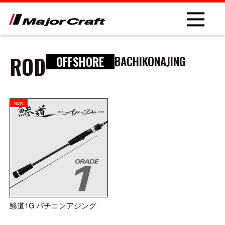
ROD
OFFSHORE
BACHIKONAJING
NEW
NEW
PRODUCT
ROD
LURE
鯵道1G バチコンアジング
OTHER