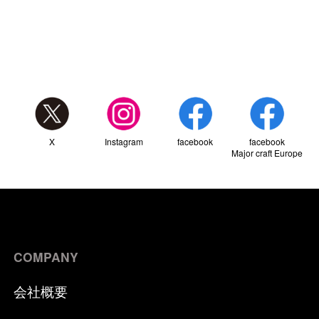
ONLINE SHOP
OVERSEAS
OFFICIAL FAN CLUB
X
Instagram
facebook
facebook
CUSTOMER
Major craft Europe
CATALOGUE
MAJOR CRAFT FACTORY
NEW
Vertical Contact model
COMPANY
バーチカルコンタクトモデル
会社概要