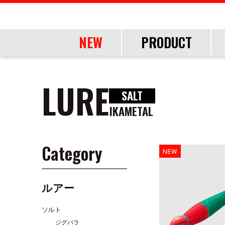
NEW
PRODUCT
OF
LURE
SALT
ROD
ROD
LURE
OTHER
IKAMETAL
SHORE
SHORE
SALT
LINE・LEADER
OFFSHORE
OFFSHORE
LURE ITEMS
TOOL
FRESH WA
FRESH WA
FRESH WA
APPAREL
Category
NEW
ショアジギング
ショアジギング
ジグパラ
道糸
ジギング
ジギング
フック・ブレード
ランディングツール
バス
バス
トラウト
ウェア
エギング
エギング
メタルジグ
リーダー
キャスティング
キャスティング
仕掛け・サビキ
バッグ・ケース
ネイティブトラ
ネイティブトラ
帽子
アジング
アジング
ブレードジグ
ティップラン
ティップラン
ジグヘッド
ライフジャケット
エリアトラウト
エリアトラウト
グローブ
ルアー
ロックフィッシュ
ロックフィッシュ
ライトゲーム
イカメタル・オモリグ
イカメタル・オモリグ
アクセサリー
アユイング
アユイング
シーバス
シーバス
ロックフィッシュ
バチコンアジング
バチコンアジング
ソルト
サーフ
サーフ
イカメタル・オモリグ
タイラバ・ひとつテンヤ
タイラバ・ひとつテンヤ
ジグパラ