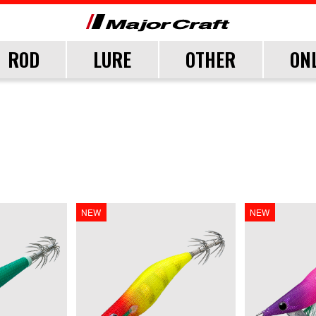
ROD
LURE
OTHER
ON
FICIAL FAN CLUB
CUSTOMER
CATALOGUE
MAJOR CRAFT FACT
CEANA
LURE
TER
TER
TER
SALT
LURE ITEMS
FRESH WATER
GRADE
NEW
NEW
ジグパラ
フック・ブレード
トラウト
ウト
ウト
メタルジグ
仕掛け・サビキ
ブレードジグ
ジグヘッド
ライトゲーム
ロックフィッシュ
イカメタル・オモリグ