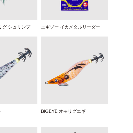
ライフジャケット
アクセサリー
APPAREL
リグ シュリンプ
エギゾー イカメタルリーダー
ウェア
帽子
グローブ
ル
BIGEYE オモリグエギ