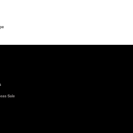
ope
s
eas Sale