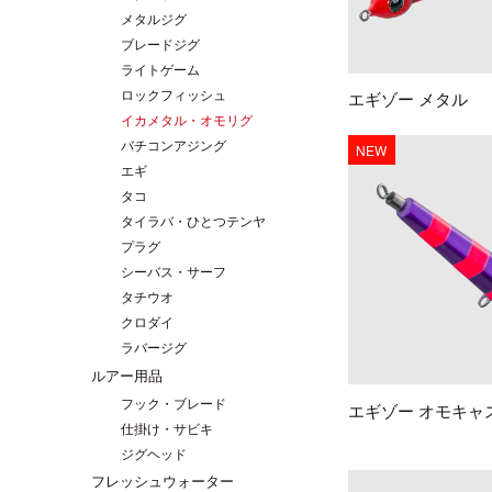
チニング
チニング
バチコンアジング
船タコ
船タコ
メタルジグ
ブレードジグ
タチウオ
タチウオ
エギ
タチウオ
タチウオ
ライトゲーム
岸タコ
岸タコ
タコ
カワハギ
カワハギ
ロックフィッシュ
エギゾー メタル
パックロッド
パックロッド
タイラバ・ひとつテンヤ
イカメタル・オモリグ
プラグ
バチコンアジング
NEW
シーバス・サーフ
エギ
タチウオ
タコ
クロダイ
タイラバ・ひとつテンヤ
ラバージグ
プラグ
シーバス・サーフ
タチウオ
クロダイ
ラバージグ
ルアー用品
フック・ブレード
エギゾー オモキャ
仕掛け・サビキ
ジグヘッド
フレッシュウォーター