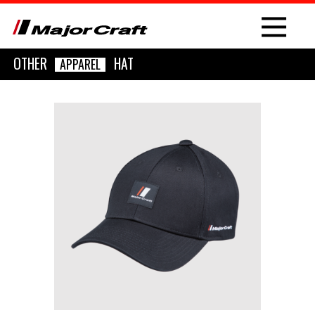
OTHER
HAT
APPAREL
NEW
PRODUCT
ROD
LURE
OTHER