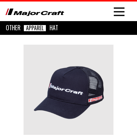
OTHER
HAT
APPAREL
NEW
PRODUCT
ROD
LURE
OTHER