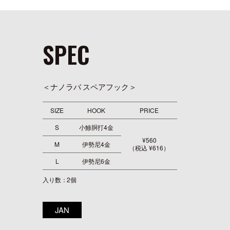
SPEC
＜ナノラバ スペアフック＞
SIZE
HOOK
PRICE
S
小鯵胴打4金
¥560
M
伊勢尼4金
（税込 ¥616）
L
伊勢尼6金
入り数：2個
JAN