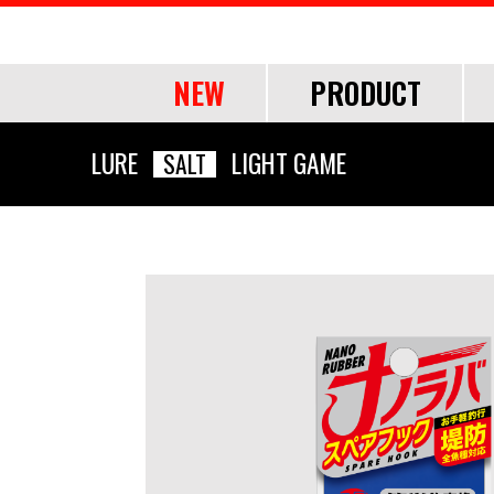
NEW
PRODUCT
OF
LURE
LIGHT GAME
SALT
ROD
ROD
LURE
OTHER
SHORE
SHORE
SALT
LINE・LEADER
OFFSHORE
OFFSHORE
LURE ITEMS
TOOL
FRESH WA
FRESH WA
FRESH WA
APPAREL
ショアジギング
ショアジギング
ジグパラ
道糸
ジギング
ジギング
フック・ブレード
ランディングツール
バス
バス
トラウト
ウェア
エギング
エギング
メタルジグ
リーダー
キャスティング
キャスティング
仕掛け・サビキ
バッグ・ケース
ネイティブトラ
ネイティブトラ
帽子
アジング
アジング
ブレードジグ
ティップラン
ティップラン
ジグヘッド
ライフジャケット
エリアトラウト
エリアトラウト
グローブ
ロックフィッシュ
ロックフィッシュ
ライトゲーム
イカメタル・オモリグ
イカメタル・オモリグ
アクセサリー
アユイング
アユイング
シーバス
シーバス
ロックフィッシュ
バチコンアジング
バチコンアジング
サーフ
サーフ
イカメタル・オモリグ
タイラバ・ひとつテンヤ
タイラバ・ひとつテンヤ