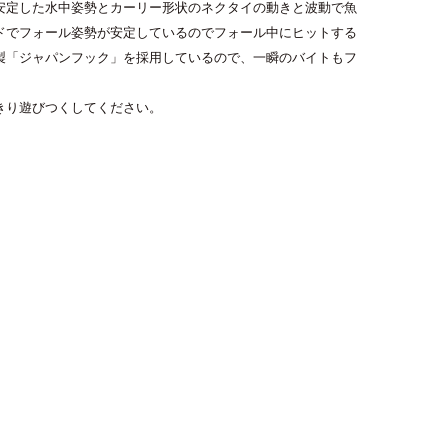
安定した水中姿勢とカーリー形状のネクタイの動きと波動で魚
ライフジャケット
ドでフォール姿勢が安定しているのでフォール中にヒットする
アクセサリー
製「ジャパンフック」を採用しているので、一瞬のバイトもフ
APPAREL
きり遊びつくしてください。
ウェア
帽子
グローブ