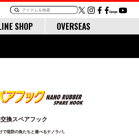
LINE SHOP
OVERSEAS
ORY
OTHER
LINE・LEADER
道糸
リーダー
TOOL
単交換スペアフック
ランディングツール
けで堤防の魚たちと遊べるナノラバ。
バッグ・ケース