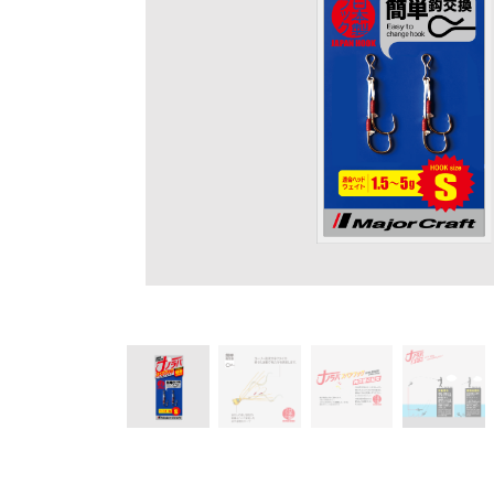
チニング
チニング
バチコンアジング
船タコ
船タコ
タチウオ
タチウオ
エギ
タチウオ
タチウオ
岸タコ
岸タコ
タコ
カワハギ
カワハギ
パックロッド
パックロッド
タイラバ・ひとつテンヤ
プラグ
シーバス・サーフ
タチウオ
クロダイ
ラバージグ