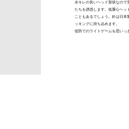
水キレの良いヘッド形状なので
バチコンアジング
たちを誘惑します。低重心ヘッ
エギ
こともあるでしょう。針は日本
タコ
ッキングに持ち込めます。
タイラバ・ひとつテンヤ
堤防でのライトゲームを思いっ
プラグ
シーバス・サーフ
タチウオ
クロダイ
ラバージグ