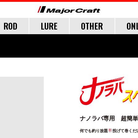
ROD
LURE
OTHER
ON
FICIAL FAN CLUB
CUSTOMER
CATALOGUE
MAJOR CRAFT FACT
CEANA
LURE
TER
TER
TER
SALT
LURE ITEMS
FRESH WATER
GRADE
ジグパラ
フック・ブレード
トラウト
ウト
ウト
メタルジグ
仕掛け・サビキ
ブレードジグ
ジグヘッド
ナノラバ専用 超簡
ライトゲーム
ロックフィッシュ
何でも釣り放題
投げて巻くだ
イカメタル・オモリグ