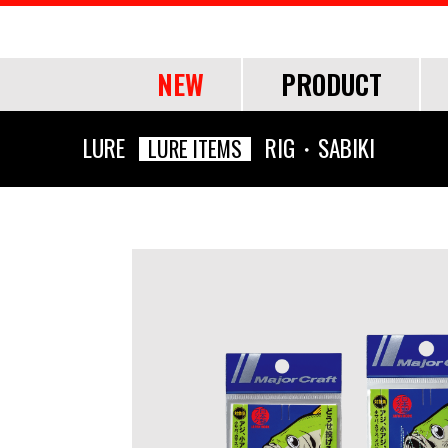
NEW
PRODUCT
OF
LURE
RIG・SABIKI
LURE ITEMS
ROD
ROD
LURE
OTHER
SHORE
SHORE
SALT
LINE・LEADER
OFFSHORE
OFFSHORE
LURE ITEMS
TOOL
FRESH WA
FRESH WA
FRESH WA
APPAREL
ショアジギング
ショアジギング
ジグパラ
道糸
ジギング
ジギング
フック・ブレード
ランディングツール
バス
バス
トラウト
ウェア
エギング
エギング
メタルジグ
リーダー
キャスティング
キャスティング
仕掛け・サビキ
バッグ・ケース
ネイティブトラ
ネイティブトラ
帽子
アジング
アジング
ブレードジグ
ティップラン
ティップラン
ジグヘッド
ライフジャケット
エリアトラウト
エリアトラウト
グローブ
ロックフィッシュ
ロックフィッシュ
ライトゲーム
イカメタル・オモリグ
イカメタル・オモリグ
アクセサリー
アユイング
アユイング
シーバス
シーバス
ロックフィッシュ
バチコンアジング
バチコンアジング
サーフ
サーフ
イカメタル・オモリグ
タイラバ・ひとつテンヤ
タイラバ・ひとつテンヤ