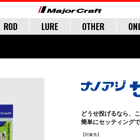
ROD
LURE
OTHER
ON
FICIAL FAN CLUB
CUSTOMER
CATALOGUE
MAJOR CRAFT FACT
CEANA
LURE
TER
TER
TER
SALT
LURE ITEMS
FRESH WATER
GRADE
ジグパラ
フック・ブレード
トラウト
ウト
ウト
メタルジグ
仕掛け・サビキ
どうせ投げるなら、
ブレードジグ
ジグヘッド
簡単にセッティング
ライトゲーム
ロックフィッシュ
【対象魚】
イカメタル・オモリグ