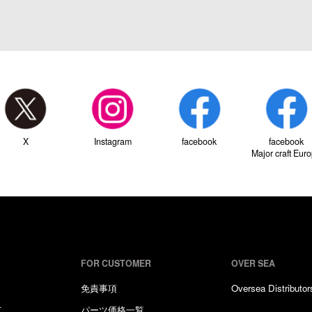
X
Instagram
facebook
facebook
Major craft Eur
FOR CUSTOMER
OVER SEA
免責事項
Oversea Distributor
て
パーツ価格一覧