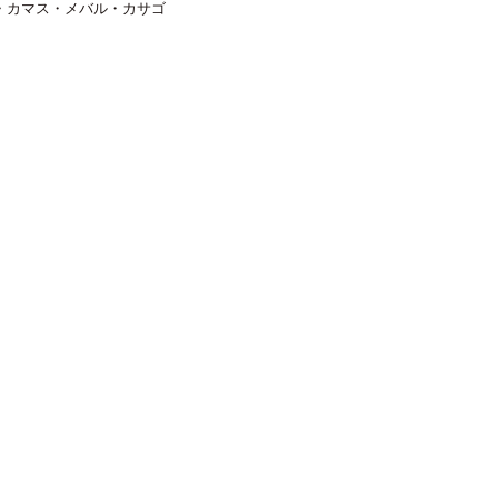
・カマス・メバル・カサゴ
ライフジャケット
アクセサリー
APPAREL
ウェア
帽子
グローブ
ナノアジサビキ 仕