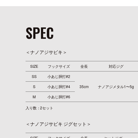
SPEC
＜ナノアジサビキ＞
SIZE
フックサイズ
全長
対応ジグ
SS
小あじ胴打#2
S
小あじ胴打#4
35cm
ナノアジメタル1〜5g
M
小あじ胴打#6
入り数：2セット
＜ナノアジサビキ ジグセット＞
SIZE
フックサイズ
全長
セットジグ