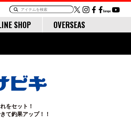
LINE SHOP
OVERSEAS
ORY
OTHER
LINE・LEADER
道糸
リーダー
これをセット！
TOOL
できて釣果アップ！！
ランディングツール
バッグ・ケース