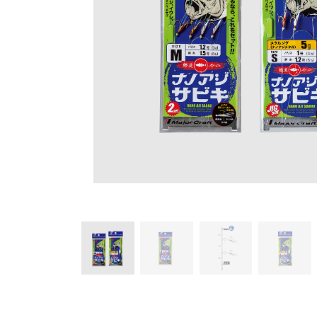
チニング
チニング
バチコンアジング
船タコ
船タコ
タチウオ
タチウオ
エギ
タチウオ
タチウオ
岸タコ
岸タコ
タコ
カワハギ
カワハギ
パックロッド
パックロッド
タイラバ・ひとつテンヤ
プラグ
シーバス・サーフ
タチウオ
クロダイ
ラバージグ