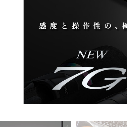
チニング
チニング
バチコンアジング
船タコ
船タコ
タチウオ
タチウオ
エギ
タチウオ
タチウオ
岸タコ
岸タコ
タコ
カワハギ
カワハギ
パックロッド
パックロッド
タイラバ・ひとつテンヤ
プラグ
シーバス・サーフ
タチウオ
クロダイ
ラバージグ