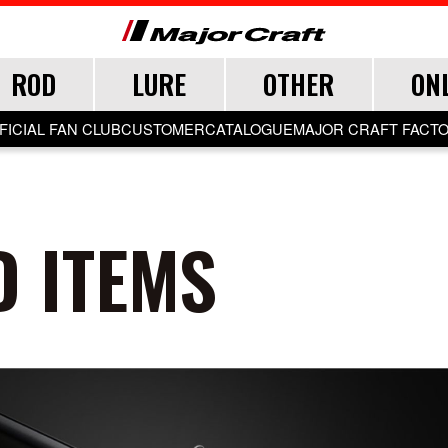
ROD
LURE
OTHER
ON
FICIAL FAN CLUB
CUSTOMER
CATALOGUE
MAJOR CRAFT FACT
CEANA
LURE
 ITEMS
TER
TER
TER
SALT
LURE ITEMS
FRESH WATER
GRADE
ジグパラ
フック・ブレード
トラウト
ウト
ウト
メタルジグ
仕掛け・サビキ
ブレードジグ
ジグヘッド
ライトゲーム
ロックフィッシュ
イカメタル・オモリグ