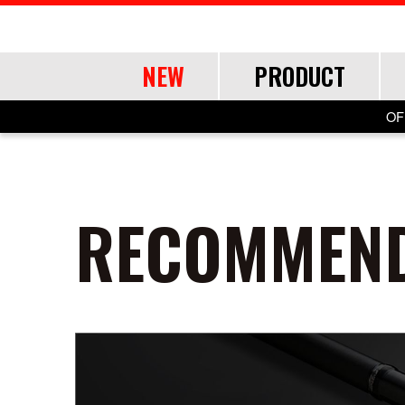
NEW
PRODUCT
OF
ROD
ROD
LURE
OTHER
RECOMMEND
SHORE
SHORE
SALT
LINE・LEADER
OFFSHORE
OFFSHORE
LURE ITEMS
TOOL
FRESH WA
FRESH WA
FRESH WA
APPAREL
ショアジギング
ショアジギング
ジグパラ
道糸
ジギング
ジギング
フック・ブレード
ランディングツール
バス
バス
トラウト
ウェア
エギング
エギング
メタルジグ
リーダー
キャスティング
キャスティング
仕掛け・サビキ
バッグ・ケース
ネイティブトラ
ネイティブトラ
帽子
アジング
アジング
ブレードジグ
ティップラン
ティップラン
ジグヘッド
ライフジャケット
エリアトラウト
エリアトラウト
グローブ
ロックフィッシュ
ロックフィッシュ
ライトゲーム
イカメタル・オモリグ
イカメタル・オモリグ
アクセサリー
アユイング
アユイング
シーバス
シーバス
ロックフィッシュ
バチコンアジング
バチコンアジング
サーフ
サーフ
イカメタル・オモリグ
タイラバ・ひとつテンヤ
タイラバ・ひとつテンヤ