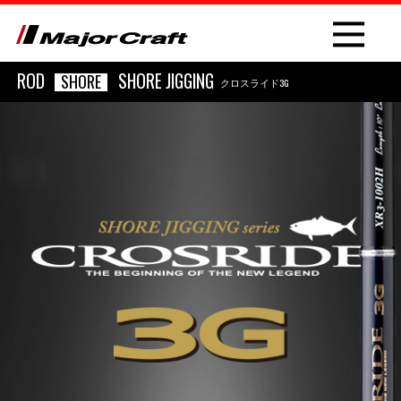
ROD
SHORE JIGGING
SHORE
クロスライド3G
NEW
PRODUCT
ROD
LURE
OTHER