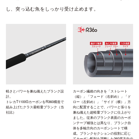
し、突っ込む魚をしっかり受け止めます。
軽さとパワーを兼ね備えたブランク設
カーボン繊維の向きを「ストレート
計。
（縦）」「フェード（右斜め）」「ド
トレカT1100GカーボンをR360構造で
ロー（左斜め）」「サイド（横）」方
組み上げたクラス最軽量ブランク（当
向に配置することで、パワーと張りを
社比）
兼ね備えた超軽量ブランクに仕上がり
ました。従来のブランク表面のカーボ
ンテープ補強とは異なり、ブランク自
体を多軸方向のカーボンシートで構
成。ブランクセクションの役割に応じ
てカーボン配列を調整した360度方向の