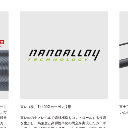
ェード
東レ（株）T1100Gカーボン採用
富士
）」方
いた
超軽量
東レ㈱のナノレベルで繊維構造をコントロールする技術
のカー
を生かし、高強度と高弾性率化の両立を実現したカーボ