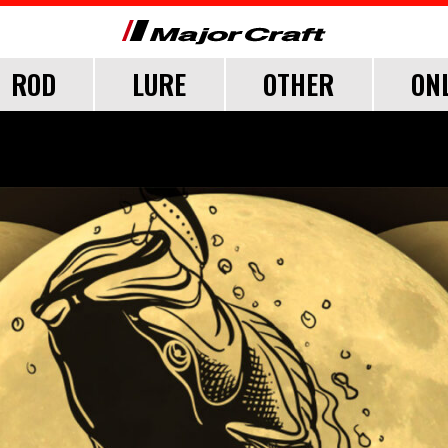
ROD
LURE
OTHER
ON
FICIAL FAN CLUB
CUSTOMER
CATALOGUE
MAJOR CRAFT FACT
CEANA
LURE
TER
TER
TER
SALT
LURE ITEMS
FRESH WATER
GRADE
ジグパラ
フック・ブレード
トラウト
ウト
ウト
メタルジグ
仕掛け・サビキ
ブレードジグ
ジグヘッド
ライトゲーム
ロックフィッシュ
イカメタル・オモリグ