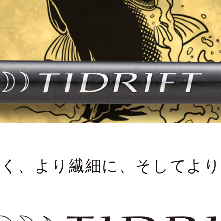
バチコンアジング
エギ
タコ
タイラバ・ひとつテンヤ
プラグ
シーバス・サーフ
タチウオ
クロダイ
ラバージグ
軽く、より繊細に、そしてより