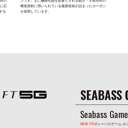
方向の
ンです。主に極限性能を必要とされる航空・宇宙分野の
割に応
構造部材に用いられている最新技術が詰まったカーボン
する
を採用しています。
SEABASS
Seabass Game
NEW ITEM
シーバスゲーム カ