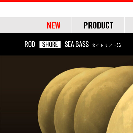
NEW
PRODUCT
OF
ROD
SEA BASS
SHORE
タイドリフト5G
ROD
ROD
LURE
OTHER
SHORE
SHORE
SALT
LINE・LEADER
OFFSHORE
OFFSHORE
LURE ITEMS
TOOL
FRESH WA
FRESH WA
FRESH WA
APPAREL
ショアジギング
ショアジギング
ジグパラ
道糸
ジギング
ジギング
フック・ブレード
ランディングツール
バス
バス
トラウト
ウェア
エギング
エギング
メタルジグ
リーダー
キャスティング
キャスティング
仕掛け・サビキ
バッグ・ケース
ネイティブトラ
ネイティブトラ
帽子
アジング
アジング
ブレードジグ
ティップラン
ティップラン
ジグヘッド
ライフジャケット
エリアトラウト
エリアトラウト
グローブ
ロックフィッシュ
ロックフィッシュ
ライトゲーム
イカメタル・オモリグ
イカメタル・オモリグ
アクセサリー
アユイング
アユイング
シーバス
シーバス
ロックフィッシュ
バチコンアジング
バチコンアジング
サーフ
サーフ
イカメタル・オモリグ
タイラバ・ひとつテンヤ
タイラバ・ひとつテンヤ