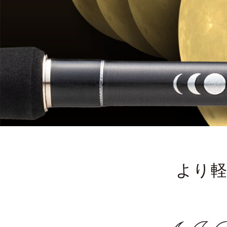
チニング
チニング
バチコンアジング
船タコ
船タコ
タチウオ
タチウオ
エギ
タチウオ
タチウオ
岸タコ
岸タコ
タコ
カワハギ
カワハギ
パックロッド
パックロッド
タイラバ・ひとつテンヤ
プラグ
シーバス・サーフ
タチウオ
クロダイ
ラバージグ
より