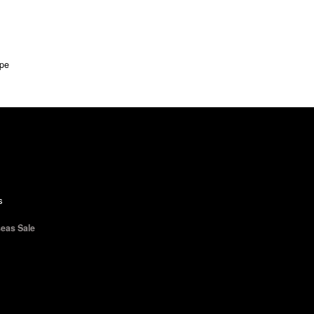
ope
s
eas Sale