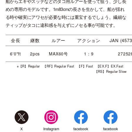
船からエギやスッテなどのタコ用ルアーを使って狙う、少し長
めの専用のモデルです。1m83cmの長さを生かして、船が揺れ
る時や確実にアワセが必要な時には重宝するでしょう。繊細な
ティップがタコに違和感を与えずにノセる事が可能です。
全長
継数
ルアー
アクション
JAN (4573
6'0"ft
2pcs
MAX60号
1：9
27252
※【R】Regular 【RF】Regular Fast 【F】Fast 【EX.F】EX.Fast
【RS】Regular Slow
X
Instagram
facebook
facebook