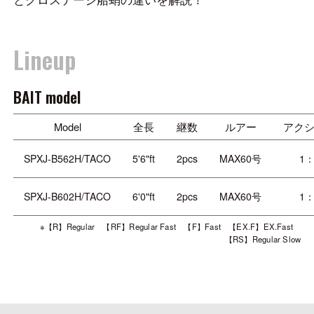
Lineup
BAIT model
Model
全長
継数
ルアー
アク
SPXJ-B562H/TACO
5'6"ft
2pcs
MAX60号
1：
SPXJ-B602H/TACO
6'0"ft
2pcs
MAX60号
1：
※【R】Regular 【RF】Regular Fast 【F】Fast 【EX.F】EX.Fast
【RS】Regular Slow