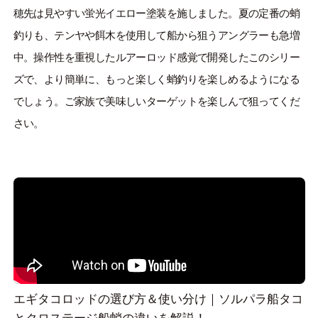
ONLINE SHOP
穂先は見やすい蛍光イエロー塗装を施しました。夏の定番の蛸
OVERSEAS
釣りも、テンヤや餌木を使用して船から狙うアングラーも急増
中。操作性を重視したルアーロッド感覚で開発したこのシリー
ズで、より簡単に、もっと楽しく蛸釣りを楽しめるようになる
でしょう。ご家族で美味しいターゲットを楽しんで狙ってくだ
OFFICIAL FAN CLUB
さい。
CUSTOMER
CATALOGUE
MAJOR CRAFT FACTORY
エギタコロッドの選び方＆使い分け｜ソルパラ船タコ
とクロステージ船蛸の違いを解説！