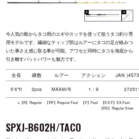
今人気の船からタコ用のエギやスッテを使って狙うタコ釣り専
用モデルです。繊細なティップ部はルアーにタコの足が絡みつ
いた事さえ感じ取る事が可能。アワセと同時にタコを海底から
引き離すバットパワーも魅力です。
全長
継数
ルアー
アクション
JAN (4573
5'6"ft
2pcs
MAX60号
1：9
27251
※【R】Regular 【RF】Regular Fast 【F】Fast 【EX.F】EX.Fast
【RS】Regular Slow
SPXJ-B602H/TACO