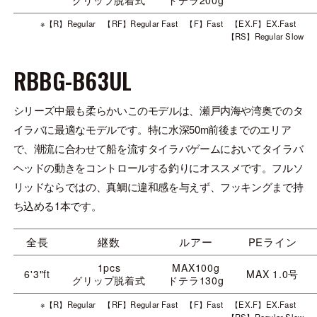
※【R】Regular 【RF】Regular Fast 【F】Fast 【EX.F】EX.Fast
【RS】Regular Slow
RBBG-B63UL
シリーズ中最も柔らかいこのモデルは、瀬戸内海や湾奥でのタ
イラバに最適なモデルです。特に水深50m前後までのエリア
で、潮流に合わせて船を流すタイラバゲームにおいてタイラバ
ヘッドの動きをコントロールする釣りにオススメです。フルソ
リッドならではの、真鯛に違和感を与えず、フッキングまで持
ち込める1本です。
全長
継数
ルアー
PEライン
1pcs
MAX100g
6'3"ft
MAX 1.0号
グリップ脱着式
ドテラ130g
※【R】Regular 【RF】Regular Fast 【F】Fast 【EX.F】EX.Fast