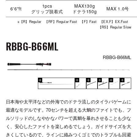
1pcs
MAX130g
6'6"ft
MAX 1.0号
グリップ脱着式
ドテラ150g
※【R】Regular 【RF】Regular Fast 【F】Fast 【EX.F】EX.Fast
【RS】Regular Slow
RBBG-B66ML
RBBG-B66ML
日本海や太平洋などの外海でのドテラ流しのタイラバゲームに
最適なモデルです。70センチを超える大鯛のファイトでも、フ
ルソリッドのしなやかなパワーで真鯛を暴れさせることも少な
く、安心したファイトを楽しめるでしょう。ガイドサイズを大
きくしているので、ラインに絡みつくゴミでのトラブルも回避