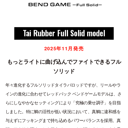
ONLINE SHOP
OVERSEAS
Tai Rubber Full Solid model
OFFICIAL FAN CLUB
2025年11月発売
CUSTOMER
もっとライトに曲げ込んでファイトできるフル
ソリッド
CATALOGUE
MAJOR CRAFT FACTORY
年々進化するフルソリッドタイラバロッドですが、リールやラ
インの進化に合わせてレッドバック ベンドゲームモデルは、さ
らにしなやかなセッティングにより「究極の乗せ調子」を目指
しました。特に鯛の活性が低い状況において、真鯛に違和感を
与えずにフッキングまで持ち込めるパワーバランスを採用。真