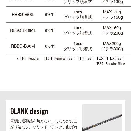
グリップ脱着式
ドテラ130g
1pcs
MAX130g
RBBG-B66L
6'6"ft
グリップ脱着式
ドテラ150g
1pcs
MAX160g
RBBG-B66ML
6'6"ft
グリップ脱着式
ドテラ200g
1pcs
MAX200g
RBBG-B66M
6'6"ft
グリップ脱着式
ドテラ300g
※【R】Regular 【RF】Regular Fast 【F】Fast 【EX.F】EX.Fast
【RS】Regular Slow
BLANK design
真鯛に違和感を与えない、しなやかに曲
がり込むフルソリッドブランク。曲げれ