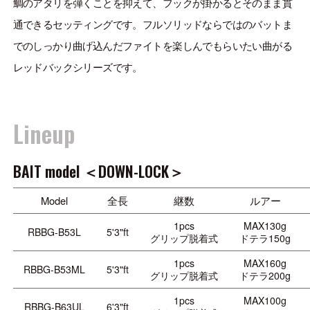
鯛のアタリを弾くことを抑えて、フックが掛かるとそのまま貫
通できるセッティングです。フルソリッドならではのバットま
でのしっかり曲げ込んだファイトを楽しんでもらいたい曲がる
レッドバックシリーズです。
Lineup
BAIT model ＜DOWN-LOCK＞
Model
全長
継数
ルアー
1pcs
MAX130g
RBBG-B53L
5'3"ft
グリップ脱着式
ドテラ150g
1pcs
MAX160g
RBBG-B53ML
5'3"ft
グリップ脱着式
ドテラ200g
1pcs
MAX100g
RBBG-B63UL
6'3"ft