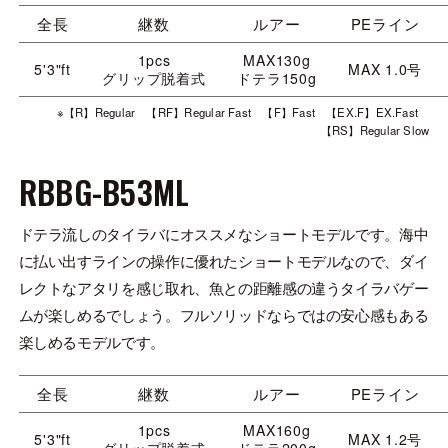
全長
継数
ルアー
PEライン
1pcs
MAX130g
5'3"ft
MAX 1.0号
グリップ脱着式
ドテラ150g
※【R】Regular 【RF】Regular Fast 【F】Fast 【EX.F】EX.Fast
【RS】Regular Slow
RBBG-B53ML
ドテラ流しのタイラバにオススメなショートモデルです。海中
に払い出すラインの操作に優れたショートモデルなので、ダイ
レクトなアタリを感じ取れ、魚との距離感の違うタイラバゲー
ムが楽しめるでしょう。フルソリッドならではの安心感もある
楽しめるモデルです。
全長
継数
ルアー
PEライン
1pcs
MAX160g
5'3"ft
MAX 1.2号
グリップ脱着式
ドテラ200g