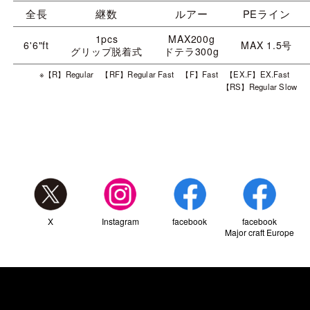
全長
継数
ルアー
PEライン
1pcs
MAX200g
6'6"ft
MAX 1.5号
グリップ脱着式
ドテラ300g
※【R】Regular 【RF】Regular Fast 【F】Fast 【EX.F】EX.Fast
【RS】Regular Slow
X
Instagram
facebook
facebook
Major craft Europe