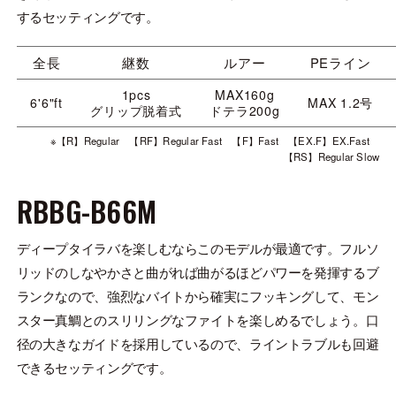
するセッティングです。
全長
継数
ルアー
PEライン
1pcs
MAX160g
6'6"ft
MAX 1.2号
グリップ脱着式
ドテラ200g
※【R】Regular 【RF】Regular Fast 【F】Fast 【EX.F】EX.Fast
【RS】Regular Slow
RBBG-B66M
ディープタイラバを楽しむならこのモデルが最適です。フルソ
リッドのしなやかさと曲がれば曲がるほどパワーを発揮するブ
ランクなので、強烈なバイトから確実にフッキングして、モン
スター真鯛とのスリリングなファイトを楽しめるでしょう。口
径の大きなガイドを採用しているので、ライントラブルも回避
できるセッティングです。