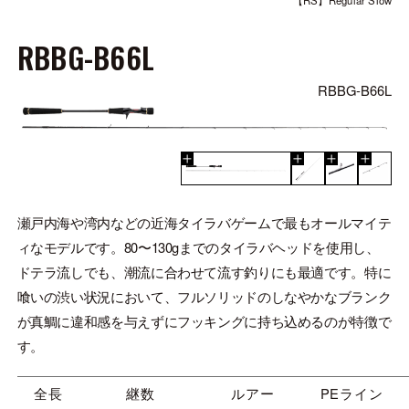
【RS】Regular Slow
RBBG-B66L
RBBG-B66L
瀬戸内海や湾内などの近海タイラバゲームで最もオールマイテ
ィなモデルです。80〜130gまでのタイラバヘッドを使用し、
ドテラ流しでも、潮流に合わせて流す釣りにも最適です。特に
喰いの渋い状況において、フルソリッドのしなやかなブランク
が真鯛に違和感を与えずにフッキングに持ち込めるのが特徴で
す。
全長
継数
ルアー
PEライン