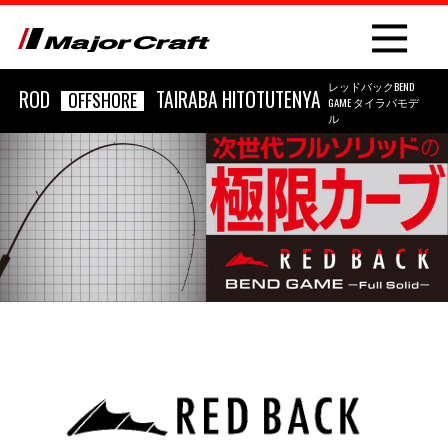
レッドバックBEND
ROD
TAIRABA HITOTUTENYA
OFFSHORE
GAME タイラバモデ
ル
NEW
PRODUCT
ROD
LURE
OTHER