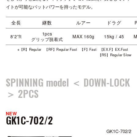
イトが可能なバットパワーを持ったモデル。
全長
継数
ルアー
ドラグ
1pcs
8'2”ft
MAX 160g
15kg / 45
M
グリップ脱着式
※【R】Regular 【RF】Regular Fast 【F】Fast 【EX.F】EX.Fast
【RS】Regular Slow
SPINNING model ＜ DOWN-LOCK
＞ 2PCS
NEW
GK1C-702/2
GK1C-702/2