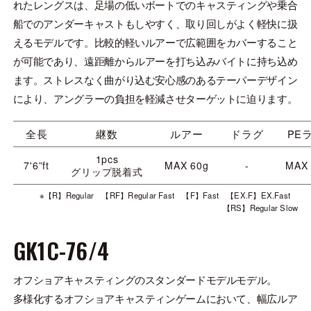
れたレングスは、足場の低いボートでのキャスティングや乗合
船でのアンダーキャストもしやすく、取り回しがよく軽快に扱
えるモデルです。比較的軽いルアーで広範囲をカバーすること
が可能であり、遠距離からルアーを打ち込みバイトに持ち込め
ます。ストレスなく曲がり込む安心感のあるテーパーデザイン
により、アングラーの負担を軽減させターゲットに迫ります。
全長
継数
ルアー
ドラグ
PE
1pcs
7'6”ft
MAX 60g
-
MAX
グリップ脱着式
※【R】Regular 【RF】Regular Fast 【F】Fast 【EX.F】EX.Fast
【RS】Regular Slow
GK1C-76/4
オフショアキャスティングのスタンダードモデルモデル。
多様化するオフショアキャスティンゲームにおいて、幅広ルア