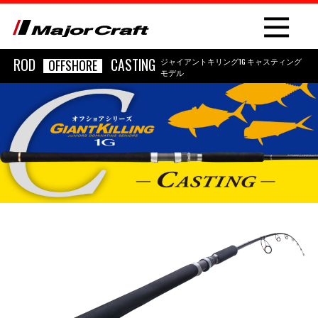
ROD
CASTING
ジャイアントキリング1G キャスティング
OFFSHORE
モデル
NEW
PRODUCT
ROD
LURE
OTHER