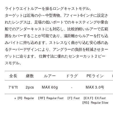
ライトウエイトルアーを操るロングキャストモデル。
ターゲットは近海の小～中型青物。7フィート6インチに設定さ
れたレングスは、足場の低いボートでのキャスティングや乗合
船でのアンダーキャストにも対応し、比較的軽いルアーで広範
囲をカバーすることが可能であり、遠距離からルアーを打ち込
みバイトに持ち込めます。ストレスなく曲がり込む安心感のあ
るテーパーデザインにより、アングラーの負担を軽減させター
ゲットに迫ります。 仕舞寸法に優れたセンターカット２ピー
スモデル。
全長
継数
ルアー
ドラグ
PEライン
7'6”ft
2pcs
MAX 60g
-
MAX 3.0号
※【R】Regular 【RF】Regular Fast 【F】Fast 【EX.F】EX.Fast
【RS】Regular Slow