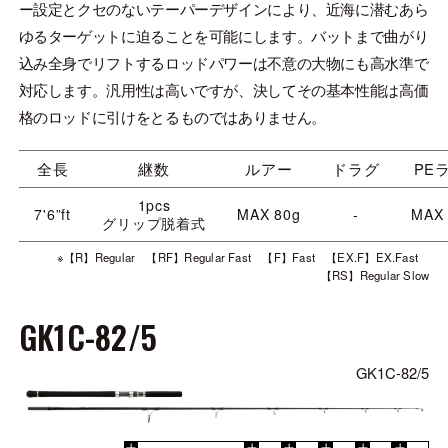
ー設定とクセのないテーパーデザインにより、近海に潜むあら
ゆるターゲットに迫ることを可能にします。バットまで曲がり
込み全身でリフトするロッドパワーは不意の大物にも高水準で
対応します。汎用性は高いですが、決してその基本性能は高価
格のロッドに引けをとるものではありません。
全長
継数
ルアー
ドラグ
PE
1pcs
7'6”ft
MAX 80g
-
MAX
グリップ脱着式
※【R】Regular 【RF】Regular Fast 【F】Fast 【EX.F】EX.Fast
【RS】Regular Slow
GK1C-82/5
GK1C-82/5