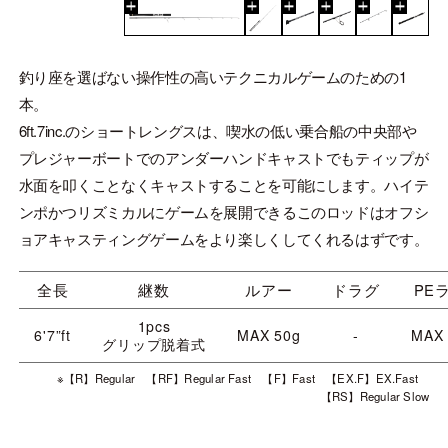
釣り座を選ばない操作性の高いテクニカルゲームのための1
本。
6ft.7inc.のショートレングスは、喫水の低い乗合船の中央部や
プレジャーボートでのアンダーハンドキャストでもティップが
水面を叩くことなくキャストすることを可能にします。ハイテ
ンポかつリズミカルにゲームを展開できるこのロッドはオフシ
ョアキャスティングゲームをより楽しくしてくれるはずです。
全長
継数
ルアー
ドラグ
PE
1pcs
6'7”ft
MAX 50g
-
MAX
グリップ脱着式
※【R】Regular 【RF】Regular Fast 【F】Fast 【EX.F】EX.Fast
【RS】Regular Slow