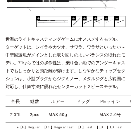
近海のライトキャスティングゲームにオススメするモデル。
ターゲットは、シイラやカツオ、サワラ、ワラサといった小～
中型回遊魚がメインとした取り回しのよいバランスの取れたモ
デル。7ftならではの操作性は、乗り合い船でのアンダーキャス
トでもしっかりと飛距離が稼げます。しなやかなティップセク
ションは、小型プラグからジグミノー、メタルジグと広範囲に
対応し、仕舞寸法に優れたセンターカット２ピースモデル。
全長
継数
ルアー
ドラグ
PEライン
7'0”ft
2pcs
MAX 50g
-
MAX 2.0号
※【R】Regular 【RF】Regular Fast 【F】Fast 【EX.F】EX.Fast