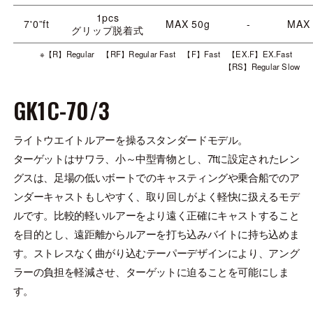
1pcs
7'0”ft
MAX 50g
-
MAX
グリップ脱着式
※【R】Regular 【RF】Regular Fast 【F】Fast 【EX.F】EX.Fast
【RS】Regular Slow
GK1C-70/3
ライトウエイトルアーを操るスタンダードモデル。
ターゲットはサワラ、小～中型青物とし、7ftに設定されたレン
グスは、足場の低いボートでのキャスティングや乗合船でのア
ンダーキャストもしやすく、取り回しがよく軽快に扱えるモデ
ルです。比較的軽いルアーをより遠く正確にキャストすること
を目的とし、遠距離からルアーを打ち込みバイトに持ち込めま
す。ストレスなく曲がり込むテーパーデザインにより、アング
ラーの負担を軽減させ、ターゲットに迫ることを可能にしま
す。