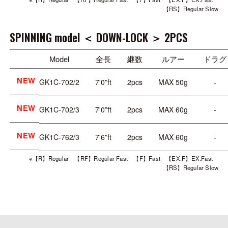
【RS】Regular Slow
SPINNING model ＜ DOWN-LOCK ＞ 2PCS
Model
全長
継数
ルアー
ドラグ
NEW
GK1C-702/2
7'0”ft
2pcs
MAX 50g
-
NEW
GK1C-702/3
7'0”ft
2pcs
MAX 60g
-
NEW
GK1C-762/3
7'6”ft
2pcs
MAX 60g
-
※【R】Regular 【RF】Regular Fast 【F】Fast 【EX.F】EX.Fast
【RS】Regular Slow