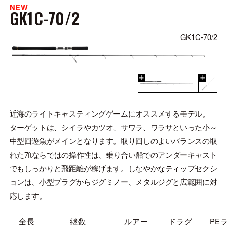
NEW
GK1C-70/2
GK1C-70/2
近海のライトキャスティングゲームにオススメするモデル。
ターゲットは、シイラやカツオ、サワラ、ワラサといった小～
中型回遊魚がメインとなります。取り回しのよいバランスの取
れた7ftならではの操作性は、乗り合い船でのアンダーキャスト
でもしっかりと飛距離が稼げます。しなやかなティップセクシ
ョンは、小型プラグからジグミノー、メタルジグと広範囲に対
応します。
全長
継数
ルアー
ドラグ
PE