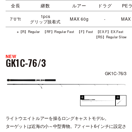
全長
継数
ルアー
ドラグ
PE
1pcs
7'0”ft
MAX 60g
-
MAX
グリップ脱着式
※【R】Regular 【RF】Regular Fast 【F】Fast 【EX.F】EX.Fast
【RS】Regular Slow
NEW
GK1C-76/3
GK1C-76/3
ライトウエイトルアーを操るロングキャストモデル。
ターゲットは近海の小～中型青物。7フィート6インチに設定さ