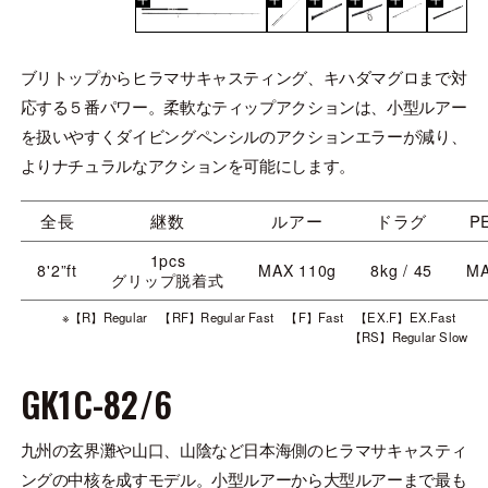
ブリトップからヒラマサキャスティング、キハダマグロまで対
応する５番パワー。柔軟なティップアクションは、小型ルアー
を扱いやすくダイビングペンシルのアクションエラーが減り、
よりナチュラルなアクションを可能にします。
全長
継数
ルアー
ドラグ
P
1pcs
8'2”ft
MAX 110g
8kg / 45
MA
グリップ脱着式
※【R】Regular 【RF】Regular Fast 【F】Fast 【EX.F】EX.Fast
【RS】Regular Slow
GK1C-82/6
九州の玄界灘や山口、山陰など日本海側のヒラマサキャスティ
ングの中核を成すモデル。小型ルアーから大型ルアーまで最も