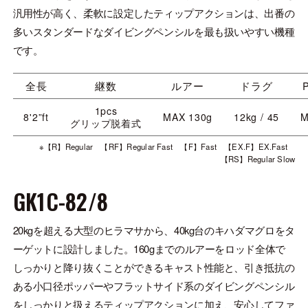
汎用性が高く、柔軟に設定したティップアクションは、出番の
多いスタンダードなダイビングペンシルを最も扱いやすい機種
です。
全長
継数
ルアー
ドラグ
1pcs
8'2”ft
MAX 130g
12kg / 45
M
グリップ脱着式
※【R】Regular 【RF】Regular Fast 【F】Fast 【EX.F】EX.Fast
【RS】Regular Slow
GK1C-82/8
20kgを超える大型のヒラマサから、40kg台のキハダマグロをタ
ーゲットに設計しました。160gまでのルアーをロッド全体で
しっかりと降り抜くことができるキャスト性能と、引き抵抗の
ある小口径ポッパーやフラットサイド系のダイビングペンシル
をしっかりと扱えるティップアクションに加え、安心してファ