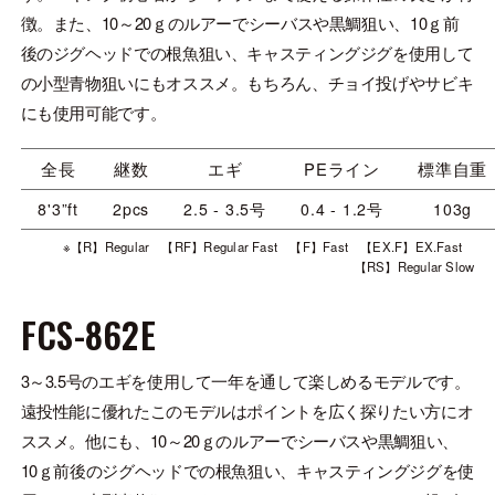
徴。また、10～20ｇのルアーでシーバスや黒鯛狙い、10ｇ前
後のジグヘッドでの根魚狙い、キャスティングジグを使用して
の小型青物狙いにもオススメ。もちろん、チョイ投げやサビキ
にも使用可能です。
全長
継数
エギ
PEライン
標準自重
8'3”ft
2pcs
2.5 - 3.5号
0.4 - 1.2号
103g
※【R】Regular 【RF】Regular Fast 【F】Fast 【EX.F】EX.Fast
【RS】Regular Slow
FCS-862E
3～3.5号のエギを使用して一年を通して楽しめるモデルです。
遠投性能に優れたこのモデルはポイントを広く探りたい方にオ
ススメ。他にも、10～20ｇのルアーでシーバスや黒鯛狙い、
10ｇ前後のジグヘッドでの根魚狙い、キャスティングジグを使