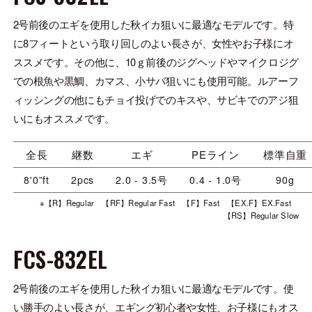
2号前後のエギを使用した秋イカ狙いに最適なモデルです。特
に8フィートという取り回しのよい長さが、女性やお子様にオ
ススメです。その他に、10ｇ前後のジグヘッドやマイクロジグ
での根魚や黒鯛、カマス、小サバ狙いにも使用可能。ルアーフ
ィッシングの他にもチョイ投げでのキスや、サビキでのアジ狙
いにもオススメです。
全長
継数
エギ
PEライン
標準自重
8'0”ft
2pcs
2.0 - 3.5号
0.4 - 1.0号
90g
※【R】Regular 【RF】Regular Fast 【F】Fast 【EX.F】EX.Fast
【RS】Regular Slow
FCS-832EL
2号前後のエギを使用した秋イカ狙いに最適なモデルです。使
い勝手のよい長さが、エギング初心者や女性、お子様にもオス