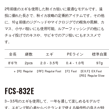
2号前後のエギを使用した秋イカ狙いに最適なモデルです。遠
投に優れた長さで、秋イカ攻略の定番的アイテムです。その他
に、10ｇ前後のジグヘッドやマイクロジグでの根魚や黒鯛、カ
マス、小サバ狙いにも使用可能。ルアーフィッシングの他にも
チョイ投げでのキスや、サビキでのアジ狙いにもオススメで
す。
全長
継数
エギ
PEライン
標準自重
8'6”ft
2pcs
2.0 - 3.5号
0.4 - 1.0号
97g
※【R】Regular 【RF】Regular Fast 【F】Fast 【EX.F】EX.Fast
【RS】Regular Slow
FCS-832E
3～3.5号のエギを使用して、一年を通して楽しめるモデルで
す。エギング初心者からベテランまで使える操作性の良さが特