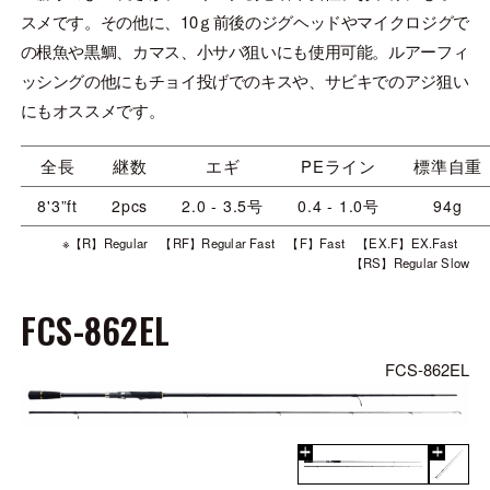
スメです。その他に、10ｇ前後のジグヘッドやマイクロジグで
の根魚や黒鯛、カマス、小サバ狙いにも使用可能。ルアーフィ
ッシングの他にもチョイ投げでのキスや、サビキでのアジ狙い
にもオススメです。
全長
継数
エギ
PEライン
標準自重
8'3”ft
2pcs
2.0 - 3.5号
0.4 - 1.0号
94g
※【R】Regular 【RF】Regular Fast 【F】Fast 【EX.F】EX.Fast
【RS】Regular Slow
FCS-862EL
FCS-862EL