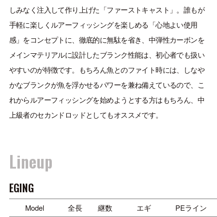
ONLINE SHOP
しみなく注入して作り上げた「ファーストキャスト」。誰もが
OVERSEAS
手軽に楽しくルアーフィッシングを楽しめる「心地よい使用
感」をコンセプトに、徹底的に無駄を省き、中弾性カーボンを
メインマテリアルに設計したブランク性能は、初心者でも扱い
やすいのが特徴です。もちろん魚とのファイト時には、しなや
OFFICIAL FAN CLUB
かなブランクが魚を浮かせるパワーを兼ね備えているので、こ
れからルアーフィッシングを始めようとする方はもちろん、中
CUSTOMER
上級者のセカンドロッドとしてもオススメです。
CATALOGUE
MAJOR CRAFT FACTORY
Lineup
EGING
Model
全長
継数
エギ
PEライン