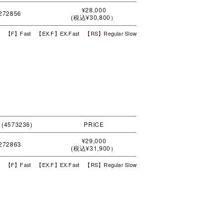
¥28,000
272856
(税込¥30,800）
t 【F】Fast 【EX.F】EX.Fast 【RS】Regular Slow
 (4573236)
PRICE
¥29,000
272863
(税込¥31,900）
t 【F】Fast 【EX.F】EX.Fast 【RS】Regular Slow