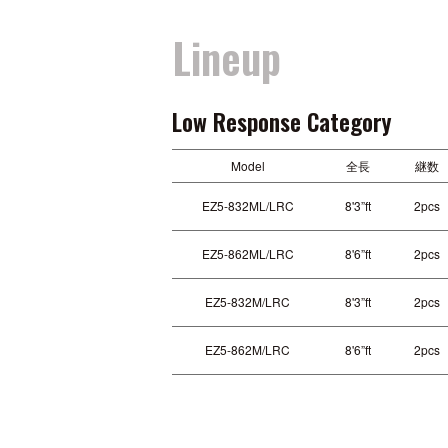
Lineup
Low Response Category
Model
全長
継数
EZ5-832ML/LRC
8'3”ft
2pcs
EZ5-862ML/LRC
8'6”ft
2pcs
EZ5-832M/LRC
8'3”ft
2pcs
EZ5-862M/LRC
8'6”ft
2pcs