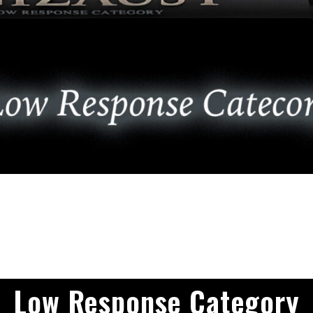
バチコンアジング
エギ
タコ
タイラバ・ひとつテンヤ
プラグ
シーバス・サーフ
タチウオ
クロダイ
ラバージグ
Low Response Category