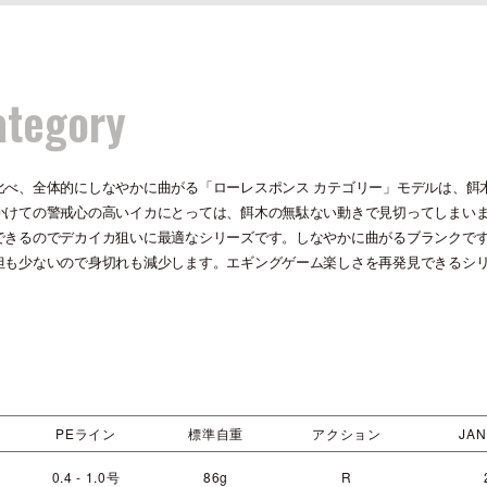
ategory
比べ、全体的にしなやかに曲がる「ローレスポンス カテゴリー」モデルは、餌
かけての警戒心の高いイカにとっては、餌木の無駄ない動きで見切ってしまい
できるのでデカイカ狙いに最適なシリーズです。しなやかに曲がるブランクです
担も少ないので身切れも減少します。エギングゲーム楽しさを再発見できるシ
PEライン
標準自重
アクション
JAN
0.4 - 1.0号
86g
R