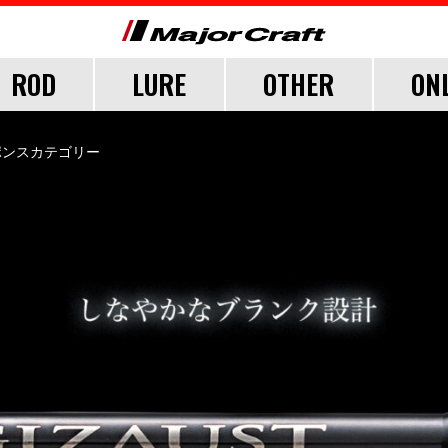
ROD
LURE
OTHER
ON
FICIAL FAN CLUB
CUSTOMER
CATALOGUE
MAJOR CRAFT FACT
ポンスカテゴリー
CEANA
LURE
TER
TER
TER
SALT
LURE ITEMS
FRESH WATER
GRADE
ジグパラ
フック・ブレード
トラウト
ウト
ウト
メタルジグ
仕掛け・サビキ
ブレードジグ
ジグヘッド
ライトゲーム
ロックフィッシュ
イカメタル・オモリグ