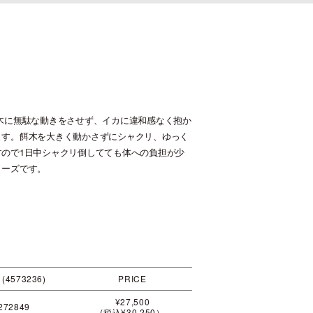
木に無駄な動きをさせず、イカに違和感なく抱か
ます。餌木を大きく動かさずにシャクリ、ゆっく
ので1日中シャクリ倒してても体への負担が少
リーズです。
 (4573236)
PRICE
¥27,500
272849
(税込¥30,250）