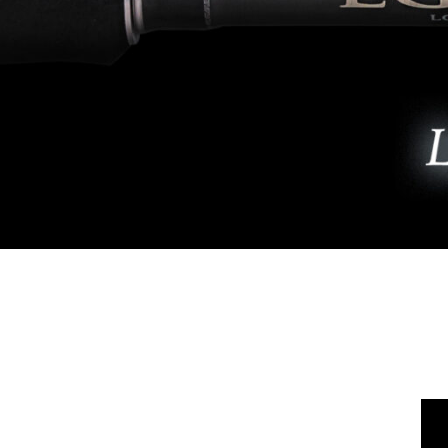
チニング
チニング
バチコンアジング
船タコ
船タコ
タチウオ
タチウオ
エギ
タチウオ
タチウオ
岸タコ
岸タコ
タコ
カワハギ
カワハギ
パックロッド
パックロッド
タイラバ・ひとつテンヤ
プラグ
シーバス・サーフ
タチウオ
クロダイ
ラバージグ