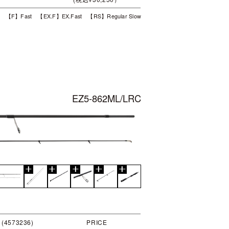
t 【F】Fast 【EX.F】EX.Fast 【RS】Regular Slow
EZ5-862ML/LRC
 (4573236)
PRICE