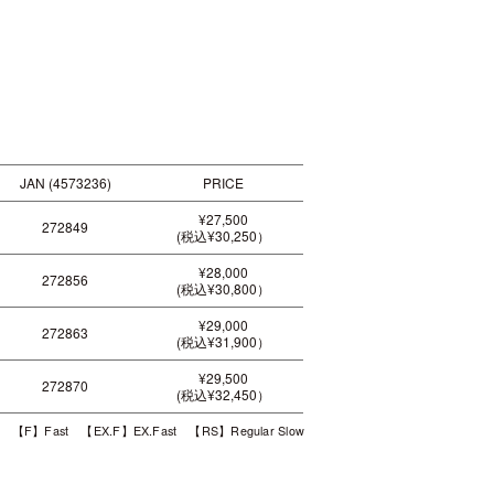
JAN (4573236)
PRICE
¥27,500
272849
(税込¥30,250）
¥28,000
272856
(税込¥30,800）
¥29,000
272863
(税込¥31,900）
¥29,500
272870
(税込¥32,450）
t 【F】Fast 【EX.F】EX.Fast 【RS】Regular Slow