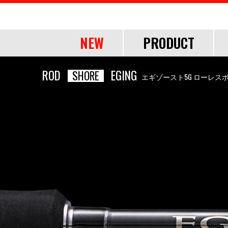
NEW
PRODUCT
OF
ROD
EGING
SHORE
エギゾースト5G ローレス
ROD
ROD
LURE
OTHER
SHORE
SHORE
SALT
LINE・LEADER
OFFSHORE
OFFSHORE
LURE ITEMS
TOOL
FRESH WA
FRESH WA
FRESH WA
APPAREL
ショアジギング
ショアジギング
ジグパラ
道糸
ジギング
ジギング
フック・ブレード
ランディングツール
バス
バス
トラウト
ウェア
エギング
エギング
メタルジグ
リーダー
キャスティング
キャスティング
仕掛け・サビキ
バッグ・ケース
ネイティブトラ
ネイティブトラ
帽子
アジング
アジング
ブレードジグ
ティップラン
ティップラン
ジグヘッド
ライフジャケット
エリアトラウト
エリアトラウト
グローブ
ロックフィッシュ
ロックフィッシュ
ライトゲーム
イカメタル・オモリグ
イカメタル・オモリグ
アクセサリー
アユイング
アユイング
シーバス
シーバス
ロックフィッシュ
バチコンアジング
バチコンアジング
サーフ
サーフ
イカメタル・オモリグ
タイラバ・ひとつテンヤ
タイラバ・ひとつテンヤ