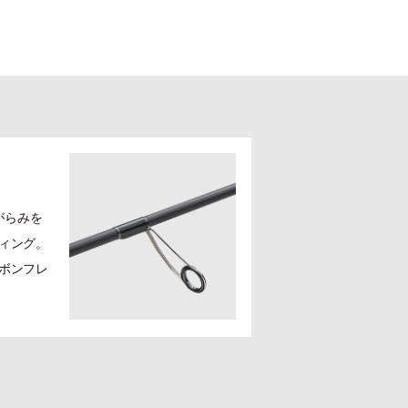
がらみを
ィング。
ボンフレ