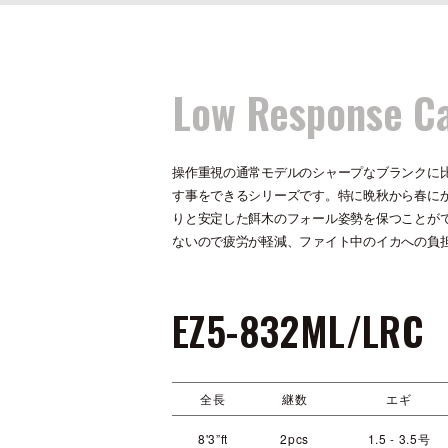
Low Response C
操作重視の通常モデルのシャープなブランクに
す事をできるシリーズです。特に晩秋から春に
りと安定した餌木のフォール姿勢を保つことが
ないので疲労が軽減、ファイト中のイカへの負
EZ5-832ML/LRC
全長
継数
エギ
8'3”ft
2pcs
1.5 - 3.5号