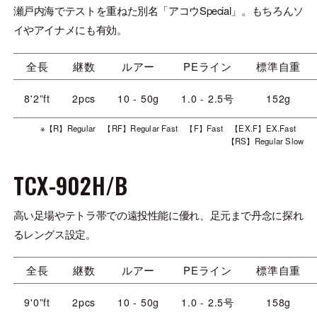
瀬戸内海でテストを重ねた別名「アコウSpecial」。もちろんソ
イやアイナメにも有効。
全長
継数
ルアー
PEライン
標準自重
8'2”ft
2pcs
10 - 50g
1.0 - 2.5号
152g
※【R】Regular 【RF】Regular Fast 【F】Fast 【EX.F】EX.Fast
【RS】Regular Slow
TCX-902H/B
高い足場やテトラ帯での遠投性能に優れ、足元まで丹念に探れ
るレングス設定。
全長
継数
ルアー
PEライン
標準自重
9'0”ft
2pcs
10 - 50g
1.0 - 2.5号
158g