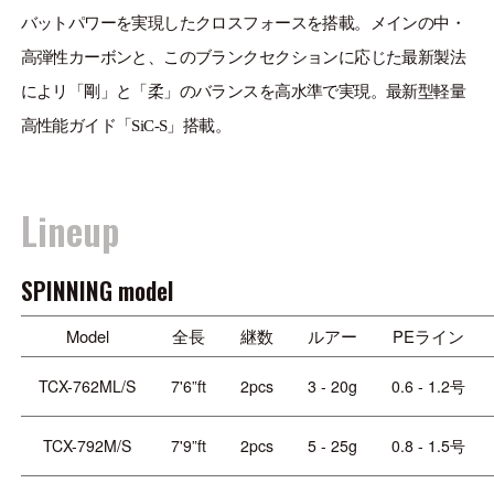
ONLINE SHOP
バットパワーを実現したクロスフォースを搭載。メインの中・
OVERSEAS
高弾性カーボンと、このブランクセクションに応じた最新製法
によリ「剛」と「柔」のバランスを高水準で実現。最新型軽量
高性能ガイド「SiC-S」搭載。
OFFICIAL FAN CLUB
Lineup
CUSTOMER
CATALOGUE
SPINNING model
MAJOR CRAFT FACTORY
Model
全長
継数
ルアー
PEライン
TCX-762ML/S
7'6”ft
2pcs
3 - 20g
0.6 - 1.2号
TCX-792M/S
7'9”ft
2pcs
5 - 25g
0.8 - 1.5号