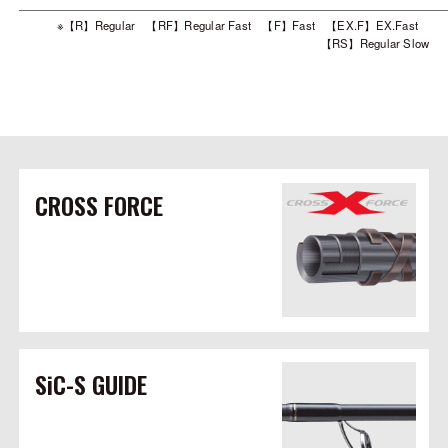
※【R】Regular 【RF】Regular Fast 【F】Fast 【EX.F】EX.Fast
【RS】Regular Slow
CROSS FORCE
SiC-S GUIDE