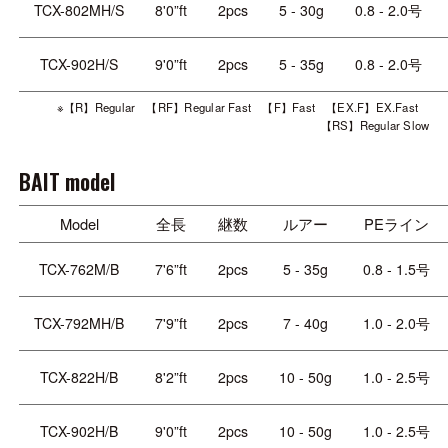
TCX-802MH/S
8'0”ft
2pcs
5 - 30g
0.8 - 2.0号
TCX-902H/S
9'0”ft
2pcs
5 - 35g
0.8 - 2.0号
※【R】Regular 【RF】Regular Fast 【F】Fast 【EX.F】EX.Fast
【RS】Regular Slow
BAIT model
Model
全長
継数
ルアー
PEライン
TCX-762M/B
7'6”ft
2pcs
5 - 35g
0.8 - 1.5号
TCX-792MH/B
7'9”ft
2pcs
7 - 40g
1.0 - 2.0号
TCX-822H/B
8'2”ft
2pcs
10 - 50g
1.0 - 2.5号
TCX-902H/B
9'0”ft
2pcs
10 - 50g
1.0 - 2.5号