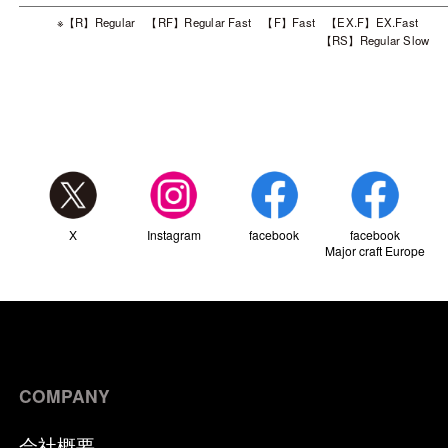
※【R】Regular 【RF】Regular Fast 【F】Fast 【EX.F】EX.Fast
【RS】Regular Slow
X
Instagram
facebook
facebook
Major craft Europe
COMPANY
会社概要