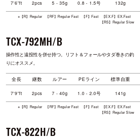
7'6”ft
2pcs
5 - 35g
0.8 - 1.5号
132g
※【R】Regular 【RF】Regular Fast 【F】Fast 【EX.F】EX.Fast
【RS】Regular Slow
TCX-792MH/B
操作性と遠投性を併せ持つ。リフト＆フォールやタダ巻きの釣
りにオススメ。
全長
継数
ルアー
PEライン
標準自重
7'9”ft
2pcs
7 - 40g
1.0 - 2.0号
141g
※【R】Regular 【RF】Regular Fast 【F】Fast 【EX.F】EX.Fast
【RS】Regular Slow
TCX-822H/B