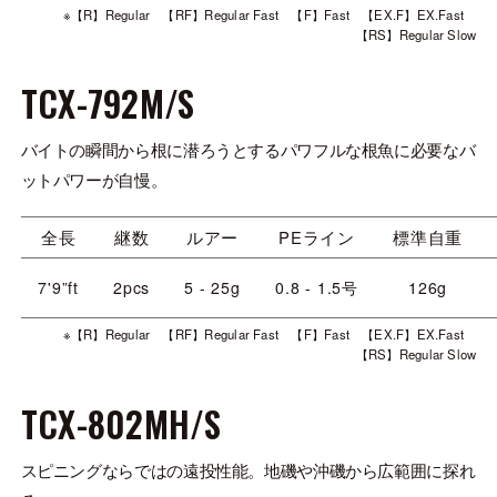
※【R】Regular 【RF】Regular Fast 【F】Fast 【EX.F】EX.Fast
【RS】Regular Slow
TCX-792M/S
バイトの瞬間から根に潜ろうとするパワフルな根魚に必要なバ
ットパワーが自慢。
全長
継数
ルアー
PEライン
標準自重
7'9”ft
2pcs
5 - 25g
0.8 - 1.5号
126g
※【R】Regular 【RF】Regular Fast 【F】Fast 【EX.F】EX.Fast
【RS】Regular Slow
TCX-802MH/S
スピニングならではの遠投性能。地磯や沖磯から広範囲に探れ