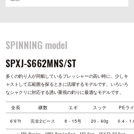
SPINNING model
SPXJ-S662MNS/ST
多くの釣り人が同船しているプレッシャーの高い時に、少しキ
ャストして広範囲を探るときに活躍するモデルです。いろいろ
なシャクリに対応する誘い重視の釣りに最適なモデルです。
全長
継数
エギ
スッテ
PEラ
6'6”ft
完全2ピース
8 - 15号
20 - 60g
0.4 - 1
※【R】Regular 【RF】Regular Fast 【F】Fast 【EX.F】EX.Fast