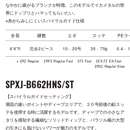
なやかに曲がるブランクが特徴。このモデルでイカメタルの世
界にドップリとハマってもらいたい。
※糸がらみしにくいスパイラルガイド仕様
全長
継数
エギ
スッテ
PEラ
6'6”ft
完全2ピース
10 - 20号
35 - 75g
0.4 - 
※【R】Regular 【RF】Regular Fast 【F】Fast 【EX.F】EX.Fast
【RS】Regular Slow
SPXJ-B662HNS/ST
【スパイラルガイドセッティング】
潮流の速いポイントやディープエリアで、２０号前後の鉛スッ
テを使用する時に活躍するモデルです。ディープでの小さなア
タリを感知する繊細なソリッドティップと、パラソル級の大型
の引きにも負けないパワーが魅力のモデルです。