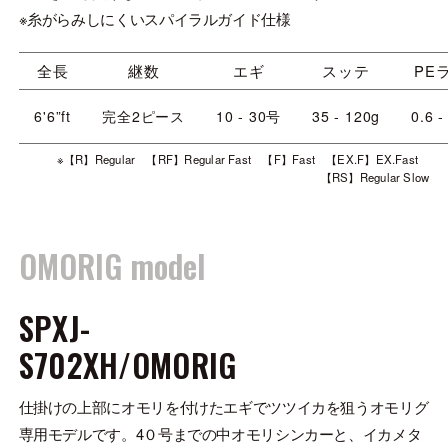
※糸がらみしにくいスパイラルガイド仕様
全長
継数
エギ
スッテ
PE
6'6”ft
完全2ピース
10 - 30号
35 - 120g
0.6 
※【R】Regular 【RF】Regular Fast 【F】Fast 【EX.F】EX.Fast
【RS】Regular Slow
OMORIG model
SPXJ-
S702XH/OMORIG
仕掛けの上部にオモリを付けたエギでツツイカを狙うオモリグ
専用モデルです。4０号までの中オモリシンカーと、イカメタ