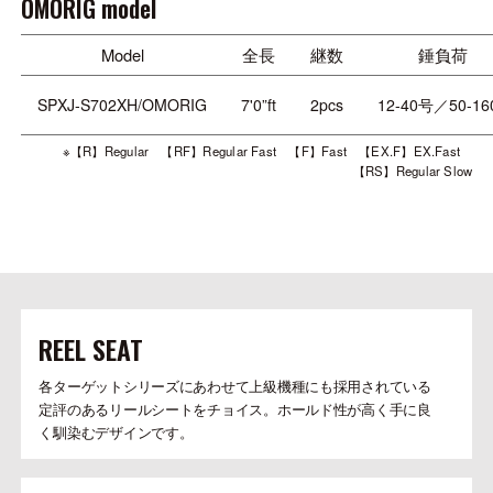
OMORIG model
Model
全長
継数
錘負荷
SPXJ-S702XH/OMORIG
7'0”ft
2pcs
12-40号／50-16
※【R】Regular 【RF】Regular Fast 【F】Fast 【EX.F】EX.Fast
【RS】Regular Slow
REEL SEAT
各ターゲットシリーズにあわせて上級機種にも採用されている
定評のあるリールシートをチョイス。ホールド性が高く手に良
く馴染むデザインです。