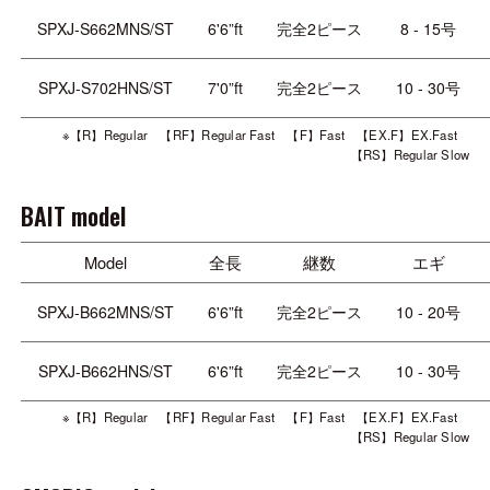
SPXJ-S662MNS/ST
6'6”ft
完全2ピース
8 - 15号
SPXJ-S702HNS/ST
7'0”ft
完全2ピース
10 - 30号
※【R】Regular 【RF】Regular Fast 【F】Fast 【EX.F】EX.Fast
【RS】Regular Slow
BAIT model
Model
全長
継数
エギ
SPXJ-B662MNS/ST
6'6”ft
完全2ピース
10 - 20号
SPXJ-B662HNS/ST
6'6”ft
完全2ピース
10 - 30号
※【R】Regular 【RF】Regular Fast 【F】Fast 【EX.F】EX.Fast
【RS】Regular Slow