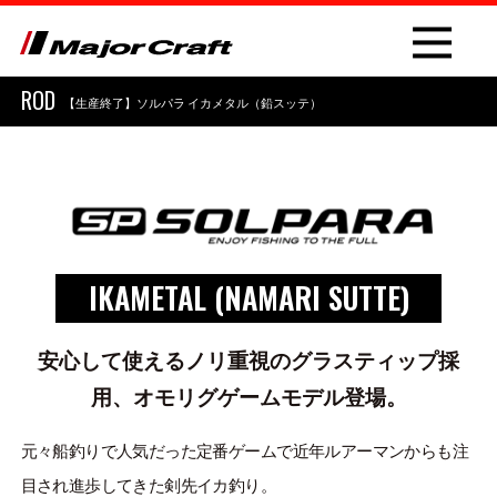
ROD
【生産終了】ソルパラ イカメタル（鉛スッテ）
NEW
IKAMETAL (NAMARI SUTTE)
PRODUCT
ROD
安心して使えるノリ重視のグラスティップ採
用、オモリグゲームモデル登場。
LURE
OTHER
元々船釣りで人気だった定番ゲームで近年ルアーマンからも注
目され進歩してきた剣先イカ釣り。