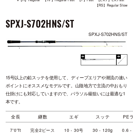
【RS】Regular Slow
SPXJ-S702HNS/ST
SPXJ-S702HNS/ST
15号以上の鉛スッテを使用して、ディープエリアや潮流の速い
ポイントにオススメなモデルです。山陰地方で主流の中おもり
仕掛けにも対応していますので、パラソル級狙いには最適な1
本です。
全長
継数
エギ
スッテ
PE
7'0”ft
完全2ピース
10 - 30号
30 - 120g
0.6 