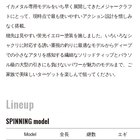
ONLINE SHOP
イカメタル専用モデルをいち早く展開してきたメジャークラフ
OVERSEAS
トにとって、現時点で最も使いやすいアクション設計を惜しみ
なく搭載。
穂先は見やすい蛍光イエロー塗装を施しました。いろいろなシ
ャクリに対応する誘い重視の釣りに最適なモデルからディープ
OFFICIAL FAN CLUB
での小さなアタリを感知する繊細なソリッドティップとパラソ
ル級の大型の引きにも負けないパワーが魅力のモデルまで、ご
CUSTOMER
家族で美味しいターゲットを楽しんで狙ってください。
CATALOGUE
MAJOR CRAFT FACTORY
Lineup
SPINNING model
Model
全長
継数
エギ