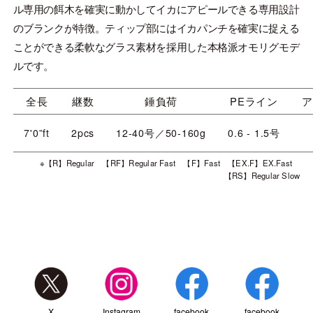
ル専用の餌木を確実に動かしてイカにアピールできる専用設計
のブランクが特徴。ティップ部にはイカパンチを確実に捉える
ことができる柔軟なグラス素材を採用した本格派オモリグモデ
ルです。
全長
継数
錘負荷
PEライン
ア
7'0”ft
2pcs
12-40号／50-160g
0.6 - 1.5号
※【R】Regular 【RF】Regular Fast 【F】Fast 【EX.F】EX.Fast
【RS】Regular Slow
X
Instagram
facebook
facebook