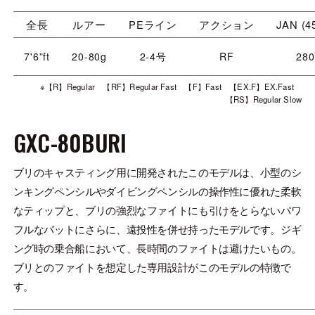
全長
ルアー
PEライン
アクション
JAN (4
7'6”ft
20-80g
2-4号
RF
280
※【R】Regular 【RF】Regular Fast 【F】Fast 【EX.F】EX.Fast
【RS】Regular Slow
GXC-80BURI
ブリのキャスティング用に開発されたこのモデルは、小型のシ
ンキングペンシルやダイビングペンシルの操作性に優れた柔軟
なティップと、ブリの強烈なファイトにも引けをとらないパワ
フルなバットにさらに、遠投性を併せ持ったモデルです。ジギ
ング時の乗合船において、長時間のファイトは避けたいもの。
ブリとのファイトを想定した専用設計がこのモデルの特徴で
す。