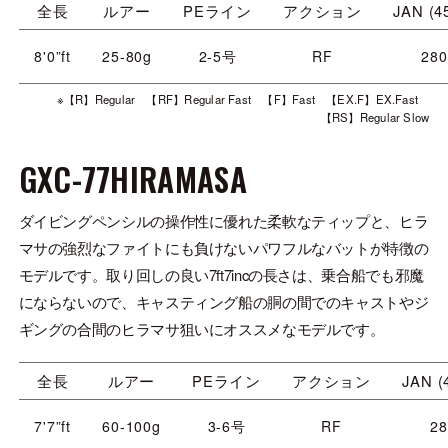
全長
ルアー
PEライン
アクション
JAN (4
8'0”ft
25-80g
2-5号
RF
280
※【R】Regular 【RF】Regular Fast 【F】Fast 【EX.F】EX.Fast
【RS】Regular Slow
GXC-77HIRAMASA
ダイビングペンシルの操作性に優れた柔軟なティップと、ヒラ
マサの強烈なファイトにも負けないパワフルなバットが特徴の
モデルです。取り回しの良い7ft7incの長さは、乗合船でも邪魔
にならないので、キャスティング船の胴の間でのキャストやジ
ギングの合間のヒラマサ狙いにオススメなモデルです。
全長
ルアー
PEライン
アクション
JAN (
7'7”ft
60-100g
3-6号
RF
28