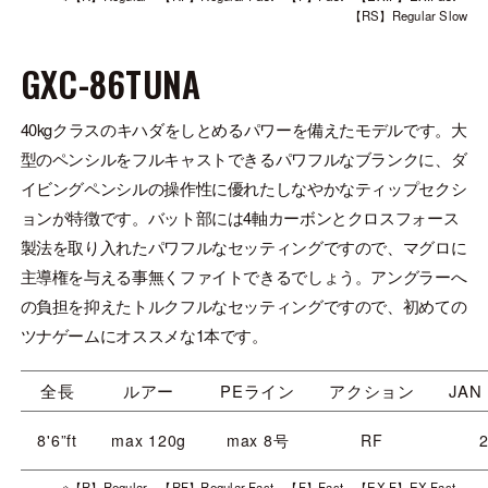
【RS】Regular Slow
GXC-86TUNA
40kgクラスのキハダをしとめるパワーを備えたモデルです。大
型のペンシルをフルキャストできるパワフルなブランクに、ダ
イビングペンシルの操作性に優れたしなやかなティップセクシ
ョンが特徴です。バット部には4軸カーボンとクロスフォース
製法を取り入れたパワフルなセッティングですので、マグロに
主導権を与える事無くファイトできるでしょう。アングラーへ
の負担を抑えたトルクフルなセッティングですので、初めての
ツナゲームにオススメな1本です。
全長
ルアー
PEライン
アクション
JAN 
8'6”ft
max 120g
max 8号
RF
※【R】Regular 【RF】Regular Fast 【F】Fast 【EX.F】EX.Fast