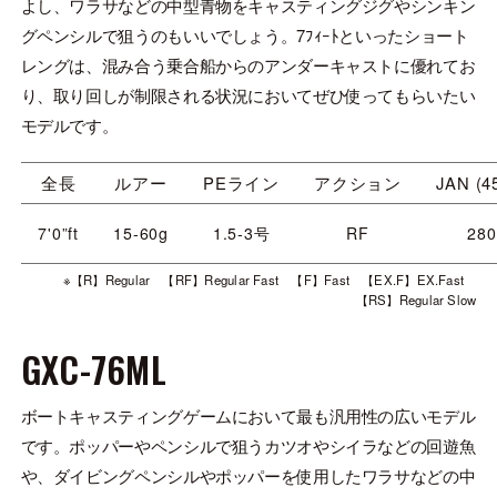
よし、ワラサなどの中型青物をキャスティングジグやシンキン
グペンシルで狙うのもいいでしょう。7ﾌｨｰﾄといったショート
レングは、混み合う乗合船からのアンダーキャストに優れてお
り、取り回しが制限される状況においてぜひ使ってもらいたい
モデルです。
全長
ルアー
PEライン
アクション
JAN (4
7'0”ft
15-60g
1.5-3号
RF
280
※【R】Regular 【RF】Regular Fast 【F】Fast 【EX.F】EX.Fast
【RS】Regular Slow
GXC-76ML
ボートキャスティングゲームにおいて最も汎用性の広いモデル
です。ポッパーやペンシルで狙うカツオやシイラなどの回遊魚
や、ダイビングペンシルやポッパーを使用したワラサなどの中