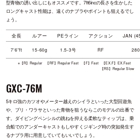
型青物の誘い出しにもオススメです。7ft6incの長さを生かした
ロングキャスト性能は、遠くのナブラやポイントも狙えるでし
ょう。
全長
ルアー
PEライン
アクション
JAN (4
7'6”ft
15-60g
1.5-3号
RF
280
※【R】Regular 【RF】Regular Fast 【F】Fast 【EX.F】EX.Fast
【RS】Regular Slow
GXC-76M
5キロ強のカツオやメーター越えのシイラといった大型回遊魚
や、ブリ・ワラサといった青物を狙うならこのモデルの出番で
す。ダイビングペンシルの跳ねを抑える柔軟なティップは、乗
合船でのアンダーキャストもしやすくジギング時の突如発生す
るナブラ用に用意していてもいいでしょう。