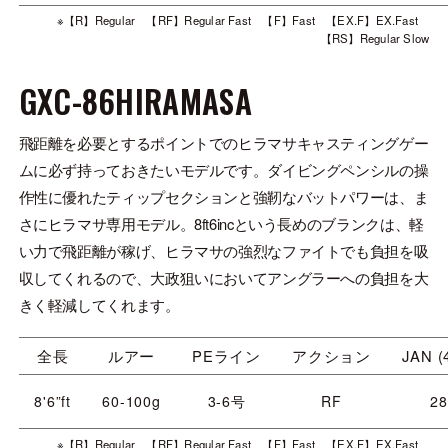
※【R】Regular 【RF】Regular Fast 【F】Fast 【EX.F】EX.Fast
【RS】Regular Slow
GXC-86HIRAMASA
飛距離を必要とするポイントでのヒラマサキャスティングゲー
ムに必ず持っておきたいモデルです。ダイビングペンシルの操
作性に優れたティップセクションと強靭なバットパワーは、ま
さにヒラマサ専用モデル。8ft6incという長めのブランクは、軽
い力で飛距離が稼げ、ヒラマサの強烈なファイトでも負担を吸
収してくれるので、大政狙いにおいてアングラーへの負担を大
きく軽減してくれます。
全長
ルアー
PEライン
アクション
JAN (
8'6”ft
60-100g
3-6号
RF
28
※【R】Regular 【RF】Regular Fast 【F】Fast 【EX.F】EX.Fast