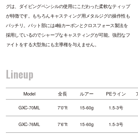
ONLINE SHOP
グは、ダイビングペンシルの使用にこだわった柔軟なティップ
OVERSEAS
が特徴です。もちろんキャスティング用メタルジグの操作性も
バッチリ。バット部には4軸カーボンとクロスフォース製法を
採用しているのでシャープなキャスティングが可能。強烈なフ
ァイトをする大型魚にも主導権を与えません。
OFFICIAL FAN CLUB
CUSTOMER
Lineup
CATALOGUE
MAJOR CRAFT FACTORY
Model
全長
ルアー
PEライン
GXC-70ML
7'0”ft
15-60g
1.5-3号
GXC-76ML
7'6”ft
15-60g
1.5-3号