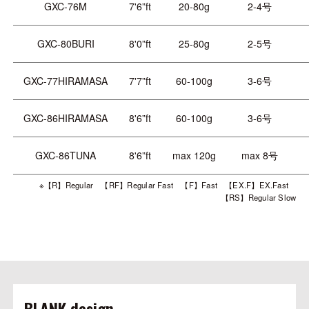
GXC-76M
7'6”ft
20-80g
2-4号
GXC-80BURI
8'0”ft
25-80g
2-5号
GXC-77HIRAMASA
7'7”ft
60-100g
3-6号
GXC-86HIRAMASA
8'6”ft
60-100g
3-6号
GXC-86TUNA
8'6”ft
max 120g
max 8号
※【R】Regular 【RF】Regular Fast 【F】Fast 【EX.F】EX.Fast
【RS】Regular Slow
BLANK design