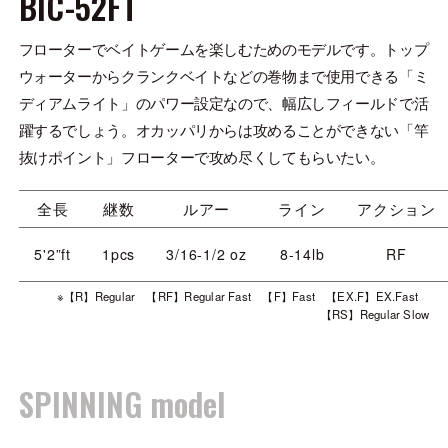
BIC-52FT
フローターでベイトゲームを楽しむためのモデルです。トップ
ウォーターからクランクベイトなどの巻物まで使用できる「ミ
ディアムライト」のパワー設定なので、幅広しフィールドで活
躍するでしょう。オカッパリからは攻めることができない「竿
抜けポイント」フローターで攻め尽くしてもらいたい。
全長
継数
ルアー
ライン
アクション
5'2”ft
1pcs
3/16-1/2 oz
8-14lb
RF
※【R】Regular 【RF】Regular Fast 【F】Fast 【EX.F】EX.Fast
【RS】Regular Slow
SPINNING model