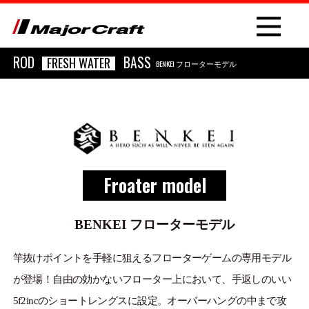
ROD
BASS
FRESH WATER
BENKEI フローターモデル
NEW
Froater model
PRODUCT
ROD
BENKEI フローターモデル
LURE
竿抜けポイントを手軽に狙えるフローターゲームの専用モデル
が登場！自由の効かないフローター上において、手返しのいい
OTHER
5f2incのショートレングスに設定。オーバーハングの中まで攻