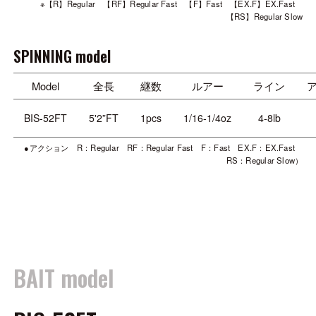
※【R】Regular 【RF】Regular Fast 【F】Fast 【EX.F】EX.Fast
【RS】Regular Slow
SPINNING model
Model
全長
継数
ルアー
ライン
BIS-52FT
5'2”FT
1pcs
1/16-1/4oz
4-8lb
●アクション R：Regular RF：Regular Fast F：Fast EX.F：EX.Fast
RS：Regular Slow）
BAIT model