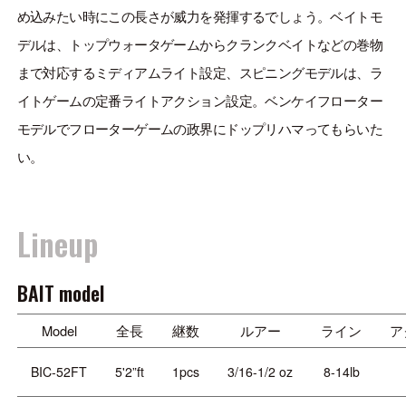
ONLINE SHOP
め込みたい時にこの長さが威力を発揮するでしょう。ベイトモ
OVERSEAS
デルは、トップウォータゲームからクランクベイトなどの巻物
まで対応するミディアムライト設定、スピニングモデルは、ラ
イトゲームの定番ライトアクション設定。ベンケイフローター
モデルでフローターゲームの政界にドップリハマってもらいた
OFFICIAL FAN CLUB
い。
CUSTOMER
Lineup
CATALOGUE
MAJOR CRAFT FACTORY
BAIT model
Model
全長
継数
ルアー
ライン
ア
BIC-52FT
5'2”ft
1pcs
3/16-1/2 oz
8-14lb