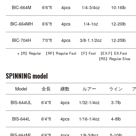
BIC-664M
6'6”ft
4pcs
1/4-3/4oz
10-16lb
BIC-664MH
6'6”ft
4pcs
1/4-1oz
12-20lb
BIC-704H
7'0”ft
4pcs
3/8-1.1/2oz
12-25lb
※【R】Regular 【RF】Regular Fast 【F】Fast 【EX.F】EX.Fast
【RS】Regular Slow
SPINNING model
Model
全長
継数
ルアー
ライン
BIS-644UL
6'4”ft
4pcs
1/32-1/4oz
3-7lb
BIS-644L
6'4”ft
4pcs
1/16-1/4oz
4-8lb
BIS-664ML
6'6”ft
4pcs
1/8-3/8oz
5-10lb