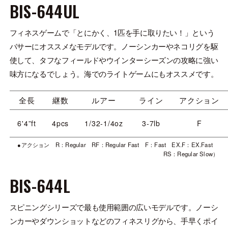
BIS-644UL
フィネスゲームで「とにかく、1匹を手に取りたい！」という
バサーにオススメなモデルです。ノーシンカーやネコリグを駆
使して、タフなフィールドやウインターシーズンの攻略に強い
味方になるでしょう。海でのライトゲームにもオススメです。
全長
継数
ルアー
ライン
アクション
6'4”ft
4pcs
1/32-1/4oz
3-7lb
F
●アクション R：Regular RF：Regular Fast F：Fast EX.F：EX.Fast
RS：Regular Slow）
BIS-644L
スピニングシリーズで最も使用範囲の広いモデルです。ノーシ
ンカーやダウンショットなどのフィネスリグから、手早くポイ