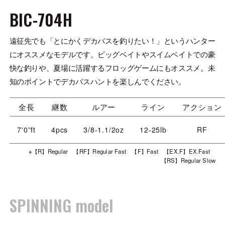
BIC-704H
遠征先でも「とにかくデカバスを釣りたい！」というハンター
にオススメなモデルです。ビッグベイトやスイムベイトでの豪
快な釣りや、夏場に活躍するフロッグゲームにもオススメ。未
知のポイントでデカバスハントを楽しんでください。
全長
継数
ルアー
ライン
アクション
7'0”ft
4pcs
3/8-1.1/2oz
12-25lb
RF
※【R】Regular 【RF】Regular Fast 【F】Fast 【EX.F】EX.Fast
【RS】Regular Slow
SPINNING model