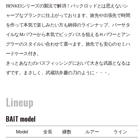
ONLINE SHOP
BENKEIシリーズの製法で解消！パックロッドとは思えないシ
OVERSEAS
ャープなブランクに仕上がっております。旅先や出張先で時間
を作って本気で楽しみたい方も納得のラインナップ、バーサタ
イルなＭパワーから本気でビッグバスを狙えるＨパワーとアン
グラーのスタイルい合わせて選べます。旅先でも安心のセミハ
OFFICIAL FAN CLUB
ードケース付き。
きっとあなたのバスフィッシングにおいて大きな武器となるは
CUSTOMER
ずです。まさしく、武蔵坊弁慶の刀のように・・・。
CATALOGUE
MAJOR CRAFT FACTORY
Lineup
BAIT model
Model
全長
継数
ルアー
ライン