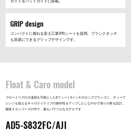
ガイドをバットガイドに搭載。
GRIP design
コンパクトに握れる富士工業IPSシートを採用。ブランクタッチ
も容易にできるグリップデザインです。
Float & Caro model
フロートリグの大遠投を可能とした8フィート3インチのロングブランクに、ディープ
レンジも狙えるキャロライナリグの操作性をアップしたしなやかで張りの有る設計。
鯵道５Ｇシリーズの中で、最もパワフルなモデルです
AD5-S832FC/AJI