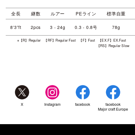
全長
継数
ルアー
PEライン
標準自重
8'3”ft
2pcs
3 - 24g
0.3 - 0.8号
78g
※【R】Regular 【RF】Regular Fast 【F】Fast 【EX.F】EX.Fast
【RS】Regular Slow
X
Instagram
facebook
facebook
Major craft Europe