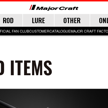
ROD
LURE
OTHER
ON
FICIAL FAN CLUB
CUSTOMER
CATALOGUE
MAJOR CRAFT FACT
CEANA
LURE
 ITEMS
TER
TER
TER
SALT
LURE ITEMS
FRESH WATER
GRADE
ジグパラ
フック・ブレード
トラウト
ウト
ウト
メタルジグ
仕掛け・サビキ
ブレードジグ
ジグヘッド
ライトゲーム
ロックフィッシュ
イカメタル・オモリグ