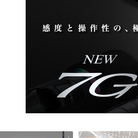
チニング
チニング
バチコンアジング
船タコ
船タコ
タチウオ
タチウオ
エギ
タチウオ
タチウオ
岸タコ
岸タコ
タコ
カワハギ
カワハギ
パックロッド
パックロッド
タイラバ・ひとつテンヤ
プラグ
シーバス・サーフ
タチウオ
クロダイ
ラバージグ