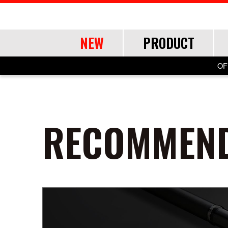
NEW
PRODUCT
OF
ROD
ROD
LURE
OTHER
RECOMMEND
SHORE
SHORE
SALT
LINE・LEADER
OFFSHORE
OFFSHORE
LURE ITEMS
TOOL
FRESH WA
FRESH WA
FRESH WA
APPAREL
ショアジギング
ショアジギング
ジグパラ
道糸
ジギング
ジギング
フック・ブレード
ランディングツール
バス
バス
トラウト
ウェア
エギング
エギング
メタルジグ
リーダー
キャスティング
キャスティング
仕掛け・サビキ
バッグ・ケース
ネイティブトラ
ネイティブトラ
帽子
アジング
アジング
ブレードジグ
ティップラン
ティップラン
ジグヘッド
ライフジャケット
エリアトラウト
エリアトラウト
グローブ
ロックフィッシュ
ロックフィッシュ
ライトゲーム
イカメタル・オモリグ
イカメタル・オモリグ
アクセサリー
アユイング
アユイング
シーバス
シーバス
ロックフィッシュ
バチコンアジング
バチコンアジング
サーフ
サーフ
イカメタル・オモリグ
タイラバ・ひとつテンヤ
タイラバ・ひとつテンヤ