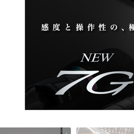
チニング
チニング
バチコンアジング
船タコ
船タコ
タチウオ
タチウオ
エギ
タチウオ
タチウオ
岸タコ
岸タコ
タコ
カワハギ
カワハギ
パックロッド
パックロッド
タイラバ・ひとつテンヤ
プラグ
シーバス・サーフ
タチウオ
クロダイ
ラバージグ