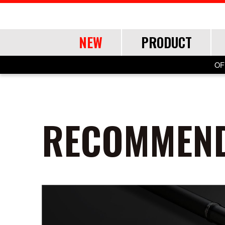
NEW
PRODUCT
OF
ROD
ROD
LURE
OTHER
RECOMMEND
SHORE
SHORE
SALT
LINE・LEADER
OFFSHORE
OFFSHORE
LURE ITEMS
TOOL
FRESH WA
FRESH WA
FRESH WA
APPAREL
ショアジギング
ショアジギング
ジグパラ
道糸
ジギング
ジギング
フック・ブレード
ランディングツール
バス
バス
トラウト
ウェア
エギング
エギング
メタルジグ
リーダー
キャスティング
キャスティング
仕掛け・サビキ
バッグ・ケース
ネイティブトラ
ネイティブトラ
帽子
アジング
アジング
ブレードジグ
ティップラン
ティップラン
ジグヘッド
ライフジャケット
エリアトラウト
エリアトラウト
グローブ
ロックフィッシュ
ロックフィッシュ
ライトゲーム
イカメタル・オモリグ
イカメタル・オモリグ
アクセサリー
アユイング
アユイング
シーバス
シーバス
ロックフィッシュ
バチコンアジング
バチコンアジング
サーフ
サーフ
イカメタル・オモリグ
タイラバ・ひとつテンヤ
タイラバ・ひとつテンヤ