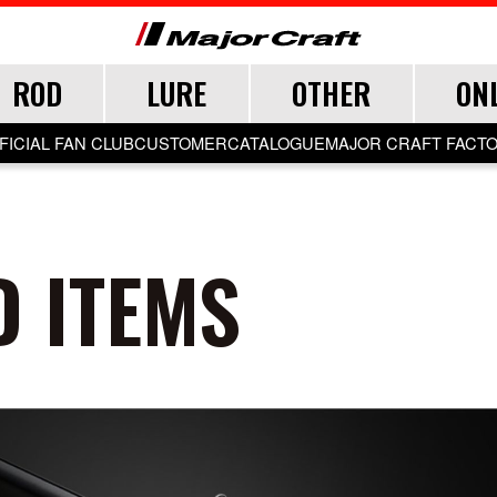
ROD
LURE
OTHER
ON
FICIAL FAN CLUB
CUSTOMER
CATALOGUE
MAJOR CRAFT FACT
CEANA
LURE
 ITEMS
TER
TER
TER
SALT
LURE ITEMS
FRESH WATER
GRADE
ジグパラ
フック・ブレード
トラウト
ウト
ウト
メタルジグ
仕掛け・サビキ
ブレードジグ
ジグヘッド
ライトゲーム
ロックフィッシュ
イカメタル・オモリグ