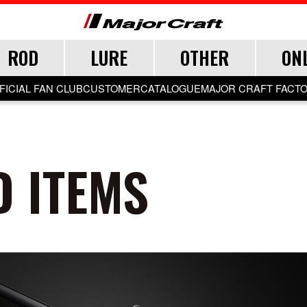
ROD
LURE
OTHER
ON
FICIAL FAN CLUB
CUSTOMER
CATALOGUE
MAJOR CRAFT FACT
CEANA
LURE
 ITEMS
TER
TER
TER
SALT
LURE ITEMS
FRESH WATER
GRADE
ジグパラ
フック・ブレード
トラウト
ウト
ウト
メタルジグ
仕掛け・サビキ
ブレードジグ
ジグヘッド
ライトゲーム
ロックフィッシュ
イカメタル・オモリグ