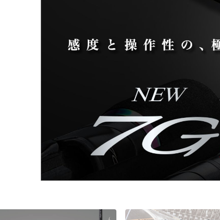
チニング
チニング
バチコンアジング
船タコ
船タコ
タチウオ
タチウオ
エギ
タチウオ
タチウオ
岸タコ
岸タコ
タコ
カワハギ
カワハギ
パックロッド
パックロッド
タイラバ・ひとつテンヤ
プラグ
シーバス・サーフ
タチウオ
クロダイ
ラバージグ