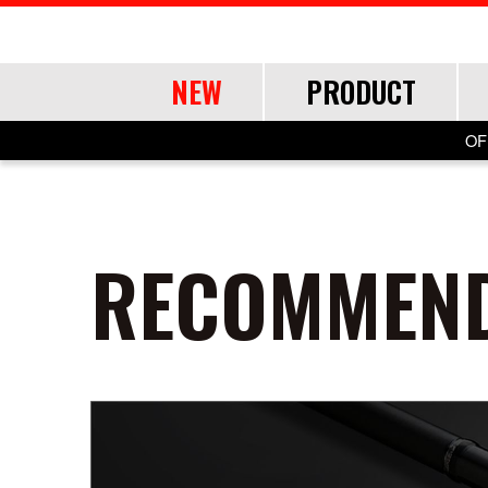
NEW
PRODUCT
OF
ROD
ROD
LURE
OTHER
RECOMMEND
SHORE
SHORE
SALT
LINE・LEADER
OFFSHORE
OFFSHORE
LURE ITEMS
TOOL
FRESH WA
FRESH WA
FRESH WA
APPAREL
ショアジギング
ショアジギング
ジグパラ
道糸
ジギング
ジギング
フック・ブレード
ランディングツール
バス
バス
トラウト
ウェア
エギング
エギング
メタルジグ
リーダー
キャスティング
キャスティング
仕掛け・サビキ
バッグ・ケース
ネイティブトラ
ネイティブトラ
帽子
アジング
アジング
ブレードジグ
ティップラン
ティップラン
ジグヘッド
ライフジャケット
エリアトラウト
エリアトラウト
グローブ
ロックフィッシュ
ロックフィッシュ
ライトゲーム
イカメタル・オモリグ
イカメタル・オモリグ
アクセサリー
アユイング
アユイング
シーバス
シーバス
ロックフィッシュ
バチコンアジング
バチコンアジング
サーフ
サーフ
イカメタル・オモリグ
タイラバ・ひとつテンヤ
タイラバ・ひとつテンヤ