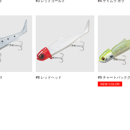
ト
#3 レッドゴールド
#4 ケイムラ ボラ
ス
#8 レッドヘッド
#9 チャートバック
NEW COLOR