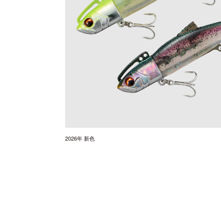
チニング
チニング
バチコンアジング
船タコ
船タコ
タチウオ
タチウオ
エギ
タチウオ
タチウオ
岸タコ
岸タコ
タコ
カワハギ
カワハギ
パックロッド
パックロッド
タイラバ・ひとつテンヤ
プラグ
シーバス・サーフ
タチウオ
クロダイ
ラバージグ
2026年 新色