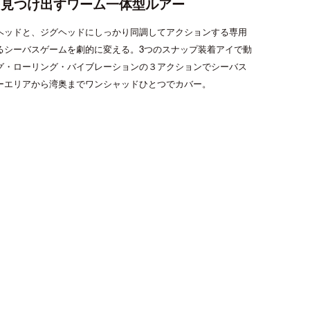
を見つけ出すワーム一体型ルアー
ライフジャケット
アクセサリー
ヘッドと、ジグヘッドにしっかり同調してアクションする専用
APPAREL
るシーバスゲームを劇的に変える。3つのスナップ装着アイで動
グ・ローリング・バイブレーションの３アクションでシーバス
ウェア
ーエリアから湾奥までワンシャッドひとつでカバー。
帽子
グローブ
フト・ワンシャッド
チビワンシャッド