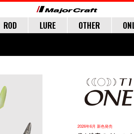
ROD
LURE
OTHER
ON
FICIAL FAN CLUB
CUSTOMER
CATALOGUE
MAJOR CRAFT FACT
CEANA
LURE
TER
TER
TER
SALT
LURE ITEMS
FRESH WATER
GRADE
ジグパラ
フック・ブレード
トラウト
ウト
ウト
メタルジグ
仕掛け・サビキ
ブレードジグ
ジグヘッド
ライトゲーム
ロックフィッシュ
2026年6月 新色発売
イカメタル・オモリグ