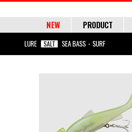
NEW
PRODUCT
OF
LURE
SEA BASS・SURF
SALT
ROD
ROD
LURE
OTHER
SHORE
SHORE
SALT
LINE・LEADER
OFFSHORE
OFFSHORE
LURE ITEMS
TOOL
FRESH WA
FRESH WA
FRESH WA
APPAREL
ショアジギング
ショアジギング
ジグパラ
道糸
ジギング
ジギング
フック・ブレード
ランディングツール
バス
バス
トラウト
ウェア
エギング
エギング
メタルジグ
リーダー
キャスティング
キャスティング
仕掛け・サビキ
バッグ・ケース
ネイティブトラ
ネイティブトラ
帽子
アジング
アジング
ブレードジグ
ティップラン
ティップラン
ジグヘッド
ライフジャケット
エリアトラウト
エリアトラウト
グローブ
ロックフィッシュ
ロックフィッシュ
ライトゲーム
イカメタル・オモリグ
イカメタル・オモリグ
アクセサリー
アユイング
アユイング
シーバス
シーバス
ロックフィッシュ
バチコンアジング
バチコンアジング
サーフ
サーフ
イカメタル・オモリグ
タイラバ・ひとつテンヤ
タイラバ・ひとつテンヤ