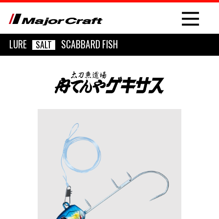
LURE
SCABBARD FISH
SALT
NEW
PRODUCT
ROD
LURE
OTHER