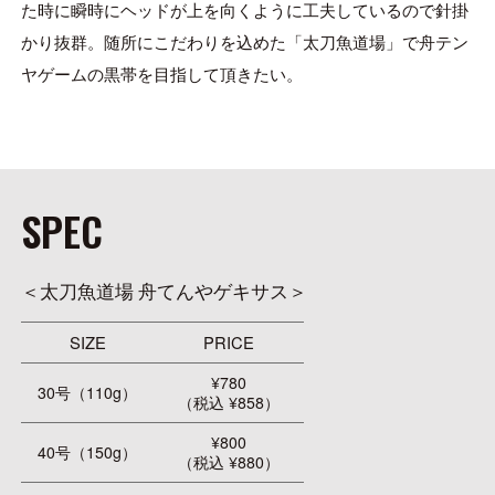
た時に瞬時にヘッドが上を向くように工夫しているので針掛
かり抜群。随所にこだわりを込めた「太刀魚道場」で舟テン
ヤゲームの黒帯を目指して頂きたい。
SPEC
＜太刀魚道場 舟てんやゲキサス＞
SIZE
PRICE
¥780
30号（110g）
（税込 ¥858）
¥800
40号（150g）
（税込 ¥880）