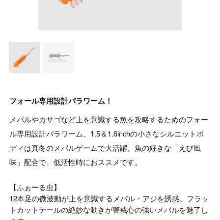
ONLINE SHOP
OVERSEAS
OFFICIAL FAN CLUB
フォール専用設計パラワーム！
CUSTOMER
メバルやカサゴなど上を意識する魚を攻略するためのフォー
CATALOGUE
ル専用設計パラワーム、1.5＆1.6inchの小さなシルエットボ
MAJOR CRAFT FACTORY
ディは真冬のメバルゲームで大活躍。魚の好きな「えび風
味」配合で、低活性時におススメです。
【ふぉーる虫】
12本足の微波動が上を意識するメバル・アジを誘惑。フラッ
トカットテールの絶妙な動きが警戒心の強いメバルを魅了し