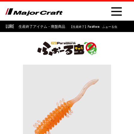
LURE
生産終了アイテム・廃盤商品
【生産終了】ParaWorm ふぉーる虫
NEW
PRODUCT
ROD
LURE
OTHER