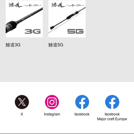
鯵道3G
鯵道5G
X
Instagram
facebook
facebook
Major craft Europe