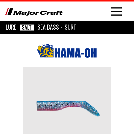
LURE
SEA BASS・SURF
SALT
NEW
PRODUCT
ROD
LURE
OTHER