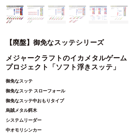
ONLINE SHOP
OVERSEAS
【廃盤】御免なスッテシリーズ
OFFICIAL FAN CLUB
メジャークラフトのイカメタルゲーム
CUSTOMER
プロジェクト「ソフト浮きスッテ」
CATALOGUE
御免なスッテ
MAJOR CRAFT FACTORY
御免なスッテ スローフォール
御免なスッテ中おもりタイプ
烏賊メタル餌木
システムリーダー
中オモリシンカー