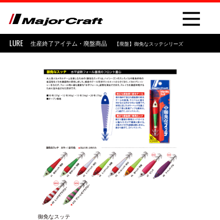
LURE
生産終了アイテム・廃盤商品
【廃盤】御免なスッテシリーズ
NEW
PRODUCT
ROD
LURE
OTHER
御免なスッテ