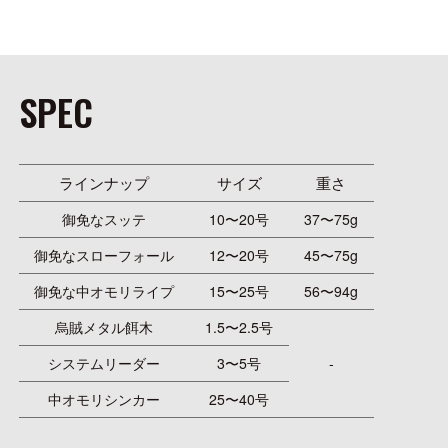
SPEC
ラインナップ
サイズ
重さ
御免なスッテ
10〜20号
37〜75g
御免なスローフォール
12〜20号
45〜75g
御免な中オモリライプ
15〜25号
56〜94g
烏賊メタル餌木
1.5〜2.5号
システムリーダー
3〜5号
-
中オモリシンカー
25〜40号